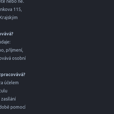
ete nebo ne.
rnkova 115,
 Krajským
covává?
údaje:
no, příjmení,
acovává osobní
 zpracovává?
 za účelem
tulu
zasílání
podobě pomocí