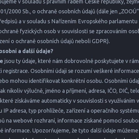
ujeme v souladu s právním řádem České republiky, zejm
01/2000 Sb., o ochraně osobních údajů (dále jen „ZOOÚ“)
ředpisů a v souladu s Nařízením Evropského parlamentu 
chraně fyzických osob v souvislosti se zpracováním oso
zení o ochraně osobních údajů neboli GDPR).
 osobní a další údaje?
je
jsou ty údaje, které nám dobrovolně poskytujete v rám
i registrace. Osobními údaji se rozumí veškeré informace
 nebo mohou identifikovat konkrétní osobu. Osobními údaj
k nikoliv výlučně, jméno a příjmení, adresa, IČO, DIČ, tel
které získáváme automaticky v souvislosti s využívání
ou IP adresa, typ prohlížeče, zařízení a operačního systém
pů na webové rozhraní, informace získané pomocí soubo
é informace. Upozorňujeme, že tyto další údaje můžeme 