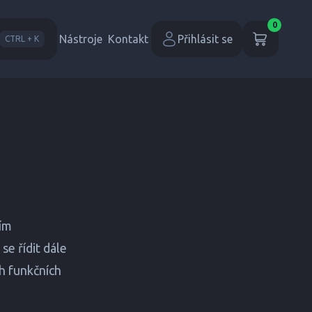
0
Nástroje
Kontakt
Přihlásit se
CTRL + K
vím
e řídit dále
h funkčních