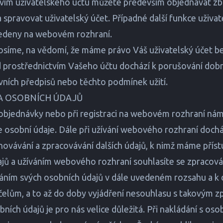
vím uživatelského účtu můžete především objednávat zbo
 spravovat uživatelský účet. Případné další funkce uživa
vedeny na webovém rozhraní.
síme, na vědomí, že máme právo Váš uživatelský účet b
d prostřednictvím Vašeho účtu dochází k porušování dob
vních předpisů nebo těchto podmínek užití.
A OSOBNÍCH ÚDAJŮ
 objednávky nebo při registraci na webovém rozhraní ná
 osobní údaje. Dále při užívání webového rozhraní dochá
chovávání a zpracovávání dalších údajů, k nimž máme přís
jů a užíváním webového rozhraní souhlasíte se zpracov
ním svých osobních údajů v dále uvedeném rozsahu a k 
lům, a to až do doby vyjádření nesouhlasu s takovým z
ích údajů je pro nás velice důležitá. Při nakládání s oso