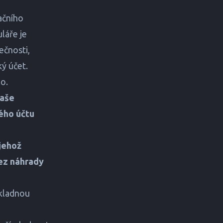
ačního
láře je
ečnosti,
ký účet.
lo.
Naše
ého účtu
 jehož
ez náhrady
dkladnou