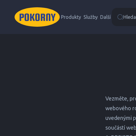
Produkty
Služby
Další
Hledat
Vezměte, pro
webového roz
uvedenými pr
součástí we