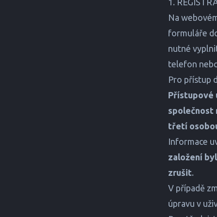
1. REGIST
Na webovém r
formuláře d
nutné vyplni
telefon nebo 
Pro přístup 
Přístupové 
společnost 
třetí osobo
Informace uv
založení by
zrušit
.
V případě zm
úpravu v uži