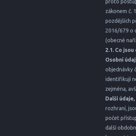
proto postup
zákonem č. 1
pozdějších p
2016/679 o o
(obecné naří
2.1. Co jsou
Osobní úda
objednávky č
identifikují
zejména, avša
Další údaje,
rozhraní, js
počet přístu
další obdobn