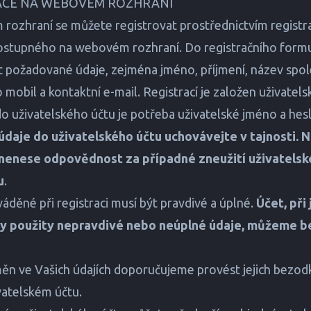
RACE NA WEBOVÉM ROZHRANÍ
ozhraní se můžete registrovat prostřednictvím registr
ostupného na webovém rozhraní. Do registračního formu
t požadované údaje, zejména jméno, příjmení, název spol
mobil a kontaktní e-mail. Registrací je založen uživatels
do uživatelského účtu je potřeba uživatelské jméno a hes
údaje do uživatelského účtu uchovávejte v tajnosti. 
nenese odpovědnost za případné zneužití uživatelsk
u
.
áděné při registraci musí být pravdivé a úplné.
Účet, při
ly použity nepravdivé nebo neúplné údaje, můžeme b
ěn ve Vašich údajích doporučujeme provést jejich bezo
vatelském účtu.