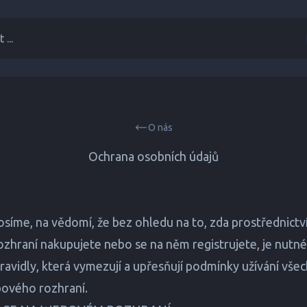
 ...
O nás
Ochrana osobních údajů
síme, na vědomí, že bez ohledu na to, zda prostřednict
hraní nakupujete nebo se na něm registrujete, je nutné s
avidly, která vymezují a upřesňují podmínky užívání všec
bového rozhraní.