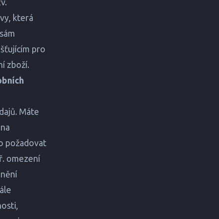
v.
vy, která
 sám
šťujícím pro
í zboží.
obních
údajů. Máte
 na
vo požadovat
ř. omezení
lnění
ále
osti,