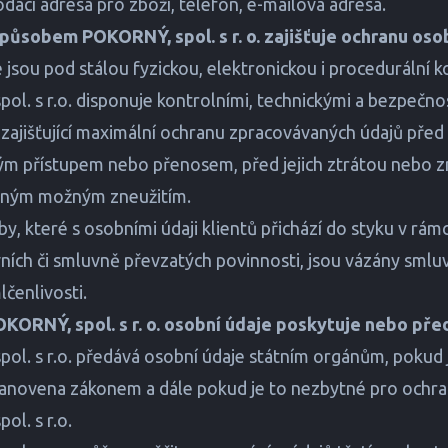
dací adresa pro zboží, telefon, e-mailová adresa.
způsobem POKORNÝ, spol. s r. o. zajišťuje ochranu oso
 jsou pod stálou fyzickou, elektronickou i procedurální k
l. s r.o. disponuje kontrolními, technickými a bezpečno
ajišťující maximální ochranu zpracovávaných údajů před
m přístupem nebo přenosem, před jejich ztrátou nebo z
 jiným možným zneužitím.
y, které s osobními údaji klientů přichází do styku v rámc
ních či smluvně převzatých povinnosti, jsou vázány smlu
lčenlivosti.
OKORNÝ, spol. s r. o. osobní údaje poskytuje nebo pře
l. s r.o. předává osobní údaje státním orgánům, pokud 
tanovena zákonem a dále pokud je to nezbytné pro ochra
l. s r.o.