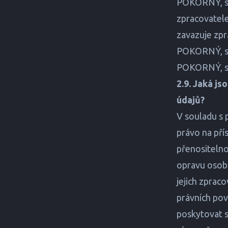
POKORNÝ, spo
zpracovatele
zavazuje zpr
POKORNÝ, spo
POKORNÝ, spol
2.9. Jaká j
údajů?
V souladu s 
právo na pří
přenositelno
opravu osobn
jejich zprac
právních pov
poskytovat s