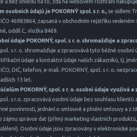
ce a bez ohledu na to, zda na webovém rozhraní nakupuj
m osobních údajů je POKORNÝ spol. s r. o.,
se sídlem T
 IČO 46983864, zapsaná v obchodním rejstříku vedeném
ě, oddíl C, vložka 8469.
sobní údaje POKORNÝ, spol. s r. o. shromažďuje a zpra
l. s r. o. shromažďuje a zpracovává tyto běžné osobní 
tifikační údaje a kontaktní údaje našich zákazníků, tj. jmé
, IČO, DIČ, telefon, e-mail. POKORNÝ, spol. s r. o. nezpr
adších 13 let.
 účelům POKORNÝ, spol. s r. o. osobní údaje využívá a
l. s r.o. zpracovává osobní údaje bez souhlasu klientů
nné povinnosti, jednání o smlouvě a plnění smlouvy a z ti
zájmu správce dat (přímý marketing vlastních produktů, 
dělení). Osobní údaje jsou zpracovány v elektronické 