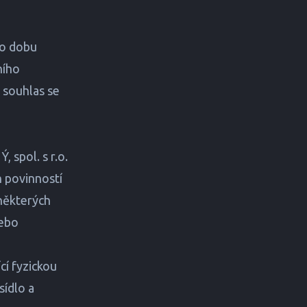
po dobu
ního
 souhlas se
 spol. s r.o.
 povinností
 některých
nebo
cí fyzickou
sídlo a