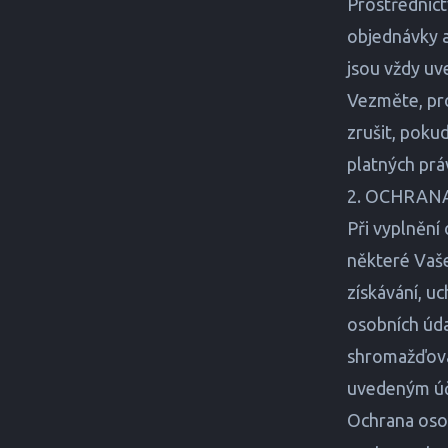
Prostřednict
objednávky a
jsou vždy u
Vezměte, pro
zrušit, poku
platných prá
2. OCHRAN
Při vyplnění
některé Vaše
získávání, u
osobních úda
shromažďová
uvedeným úče
Ochrana osobn