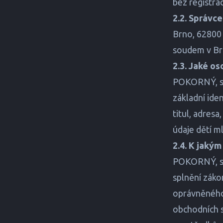
bez registra
2.2. Správce
Brno, 62800
soudem v Brn
2.3. Jaké o
POKORNÝ, spo
základní iden
titul, adresa
údaje dětí ml
2.4. K jakým
POKORNÝ, spo
splnění záko
oprávněného 
obchodních s