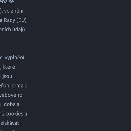
éna se
, ve znění
a Rady (EU)
bních údajů
ci vyplnění
, které
i jsou
efon, e-mail.
m webového
u, doba a
rů cookies a
získávat i