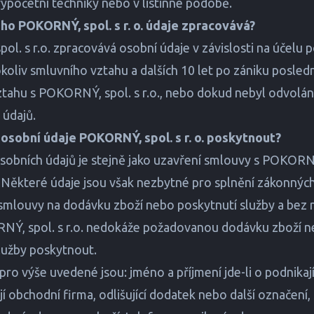
ýpočetní techniky nebo v listinné podobě.
uho POKORNÝ, spol. s r. o. údaje zpracovává?
l. s r.o. zpracovává osobní údaje v závislosti na účelu 
okoliv smluvního vztahu a dalších 10 let po zániku posled
tahu s POKORNÝ, spol. s r.o., nebo dokud nebyl odvolán
 údajů.
 osobní údaje POKORNÝ, spol. s r. o. poskytnout?
sobních údajů je stejně jako uzavření smlouvy s POKORNÝ,
Některé údaje jsou však nezbytné pro splnění zákonných
 smlouvy na dodávku zboží nebo poskytnutí služby a bez
NÝ, spol. s r.o. nedokáže požadovanou dodávku zboží 
lužby poskytnout.
pro výše uvedené jsou: jméno a příjmení jde-li o podnikají
jí obchodní firma, odlišující dodatek nebo další označení, 