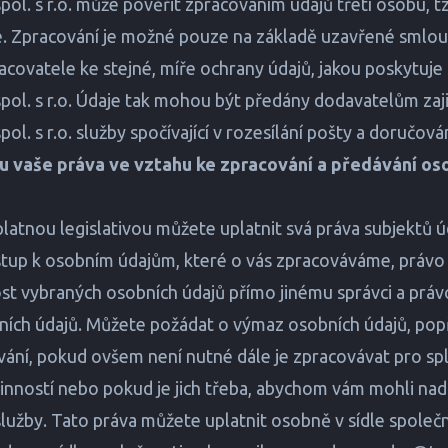
l. s r.o. může pověřit zpracováním údajů třetí osobu, tz
. Zpracování je možné pouze na základě uzavřené smlou
acovatele ke stejné, míře ochrany údajů, jakou poskytuje
l. s r.o. Údaje tak mohou být předány dodavatelům zaji
. s r.o. služby spočívající v rozesílání pošty a doručován
sou vaše práva ve vztahu ke zpracování a předávání os
platnou legislativou můžete uplatnit svá práva subjektů 
stup k osobním údajům, které o vás zpracováváme, právo
st vybraných osobních údajů přímo jinému správci a prá
ích údajů. Můžete požádat o výmaz osobních údajů, pop
ování, pokud ovšem není nutné dále je zpracovávat pro sp
inností nebo pokud je jich třeba, abychom vám mohli nad
lužby. Tato práva můžete uplatnit osobně v sídle společn