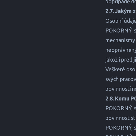
popřípadě do
2.7. Jakým 
Osobní údaje
POKORNÝ, spo
mechanismy z
neoprávněný
jakož i před
Veškeré osob
svých pracov
povinností m
2.8. Komu P
POKORNÝ, spo
povinnost s
POKORNÝ, spo