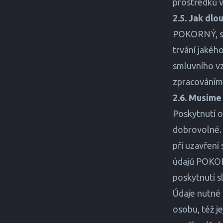
prostředků v
2.5. Jak dlo
POKORNÝ, spo
trvání jakéh
smluvního vz
zpracováním
2.6. Musíme
Poskytnutí o
dobrovolné. 
při uzavření
údajů POKOR
poskytnutí s
Údaje nutné 
osobu, též je