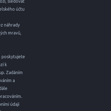
ží, sledovat
telského účtu
ez náhrady
rých mravů,
m poskytujete
zí k
tup. Zadáním
áváním a
dále
pracováním.
bními údaji