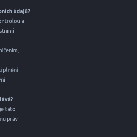
bních údajů?
ontrolou a
stními
ničením,
i plnění
vní
dává?
je tato
nu práv