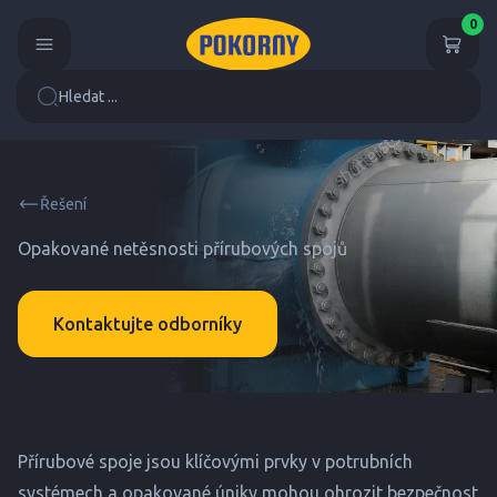
0
Hledat ...
Řešení
Opakované netěsnosti přírubových spojů
Kontaktujte odborníky
Přírubové spoje jsou klíčovými prvky v potrubních
systémech a opakované úniky mohou ohrozit bezpečnost