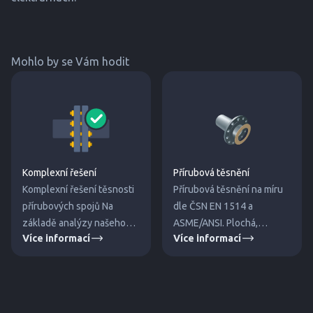
Mohlo by se Vám hodit
Komplexní řešení
Přírubová těsnění
Komplexní řešení těsnosti
Přírubová těsnění na míru
přírubových spojů Na
dle ČSN EN 1514 a
základě analýzy našeho
ASME/ANSI. Plochá,
Více informací
Více informací
inženýra Vám navrhneme
spirálová, kovová, RTJ
nejvhodnější řešení a
kroužky a pásky. Pro
dodáme veškerý potřebný
průmysl, energetiku i
materiál. Montáž spoje
chemii.
bude ná