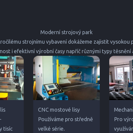
Moderní strojový park
ročilému strojnímu vybavení dokážeme zajistit vysokou 
ost i efektivní výrobní časy napříč různými typy těsnění 
lis
CNC mostové lisy
Mechani
–
Používáme pro středně
Pro výr
 tisíc
velké série.
využívá