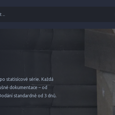
 ...
o statisícové série. Každá
slušné dokumentace – od
odání standardně od 3 dnů.