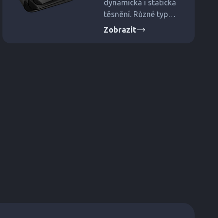
dynamická i statická
těsnění. Různé typy
pryží pro specifické
Zobrazit
požadavky (NBR,
EPDM, atd.).