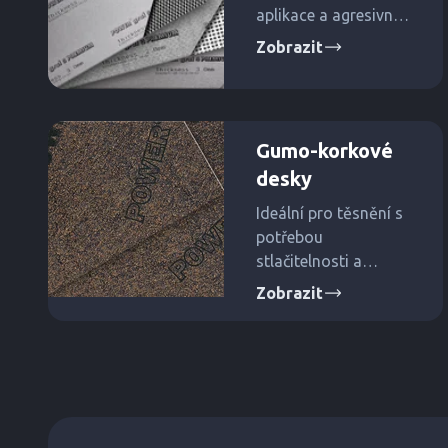
aplikace a agresivní
média. Vynikající
Zobrazit
chemická odolnost a
výborná
stlačitelnost.
Gumo-korkové
desky
Ideální pro těsnění s
potřebou
stlačitelnosti a
vibrací. Vhodné pro
Zobrazit
elektro a strojírenský
průmysl.