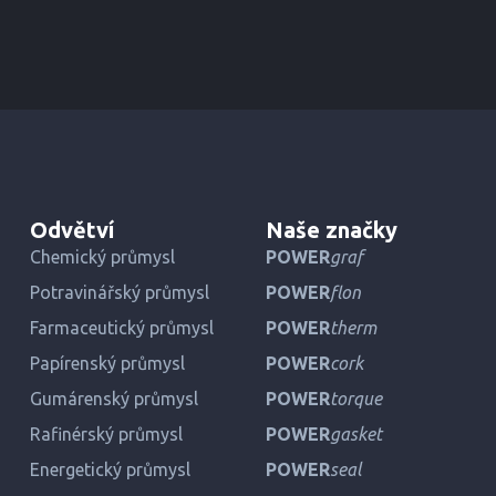
Odvětví
Naše značky
Chemický průmysl
POWER
graf
Potravinářský průmysl
POWER
flon
Farmaceutický průmysl
POWER
therm
Papírenský průmysl
POWER
cork
Gumárenský průmysl
POWER
torque
Rafinérský průmysl
POWER
gasket
Energetický průmysl
POWER
seal