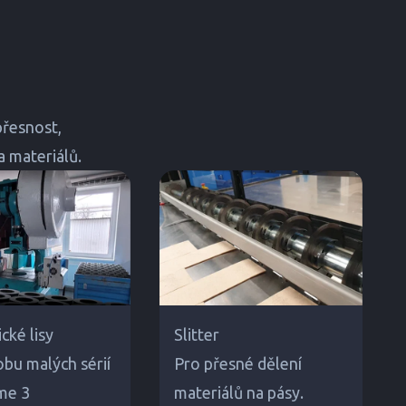
přesnost,
a materiálů.
cké lisy
Slitter
obu malých sérií
Pro přesné dělení
me 3
materiálů na pásy.