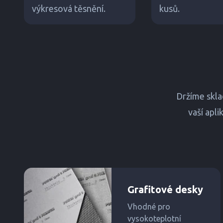
výkresová těsnění.
kusů.
Držíme skla
vaší apl
Grafitové desky
Vhodné pro
vysokoteplotní