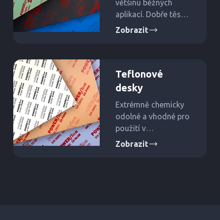
většinu běžných
aplikací. Dobře těsní
kapaliny i plyny,
Zobrazit
odolávají olejům a
vodě.
Teflonové
desky
Extrémně chemicky
odolné a vhodné pro
použití v
potravinářství a
Zobrazit
farmaceutickém
průmyslu. Nízký
koeficient tření a
výborná teplotní
stabilita.