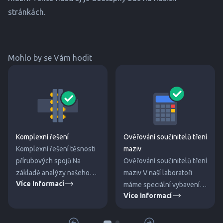
stránkách.
Mohlo by se Vám hodit
Komplexní řešení
Ověřování součinitelů tření
Komplexní řešení těsnosti
maziv
přírubových spojů Na
Ověřování součinitelů tření
základě analýzy našeho
maziv V naší laboratoři
Více informací
inženýra Vám navrhneme
máme speciální vybavení
Více informací
nejvhodnější řešení a
pro ověřování součinitelů
dodáme veškerý potřebný
tření maziv a past
materiál. Montáž spoje
používaných pro mazání