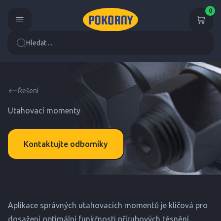
0
Hledat ...
Řešení
Utahovací momenty
Kontaktujte odborníky
Aplikace správných utahovacích momentů je klíčová pro
dosažení optimální funkčnosti přírubových těsnění.