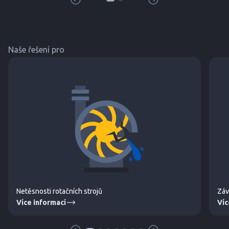
bude ná
šroubových spojů. Naměř
Naše řešení pro
Netěsnosti rotačních strojů
Záv
Více informací
Víc