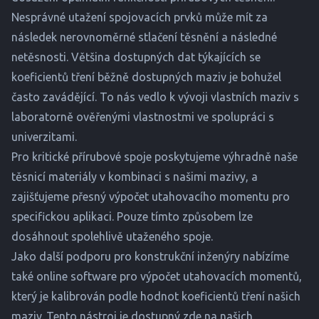
Nesprávné utažení spojovacích prvků může mít za
následek nerovnoměrné stlačení těsnění a následné
netěsnosti. Většina dostupných dat týkajících se
koeficientů tření běžně dostupných maziv je bohužel
často zavádějící. To nás vedlo k vývoji vlastních maziv s
laboratorně ověřenými vlastnostmi ve spolupráci s
univerzitami.
Pro kritické přírubové spoje poskytujeme výhradně naše
těsnicí materiály v kombinaci s našimi mazivy, a
zajišťujeme přesný výpočet utahovacího momentu pro
specifickou aplikaci. Pouze tímto způsobem lze
dosáhnout spolehlivě utaženého spoje.
Jako další podporu pro konstrukční inženýry nabízíme
také online software pro výpočet utahovacích momentů,
který je kalibrován podle hodnot koeficientů tření našich
maziv. Tento nástroj je dostupný zde na našich