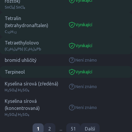
Vynikající
roztok)
suitable
SnCl
| SnCl
4
4
Tetralin
Vynikající
(tetrahydronaftalen)
suitable
C
H
10
12
Tetraethylolovo
Vynikající
suitable
(C
H
)
Pb
| (C
H
)
Pb
2
5
4
2
5
4
bromid uhličitý
Není známo
none
Terpineol
Vynikající
suitable
Kyselina sírová (zředěná)
Není známo
none
H
SO
| H
SO
2
4
2
4
Kyselina sírová
Není známo
(koncentrovaná)
none
H
SO
| H
SO
2
4
2
4
1
2
...
51
Další