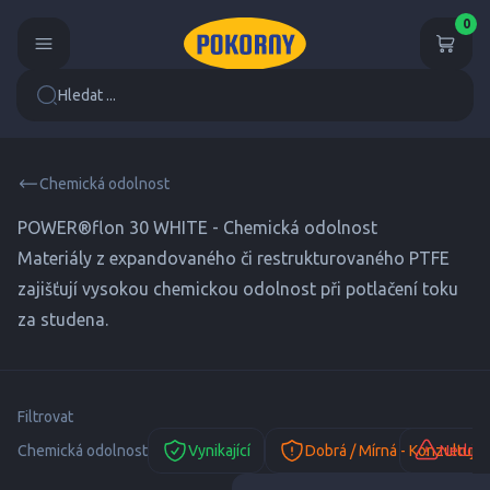
0
Hledat ...
Chemická odolnost
POWER®flon 30 WHITE - Chemická odolnost
Materiály z expandovaného či restrukturovaného PTFE
zajišťují vysokou chemickou odolnost při potlačení toku
za studena.
Filtrovat
Chemická odolnost
Vynikající
Dobrá / Mírná - Konzultujte
Nedopo