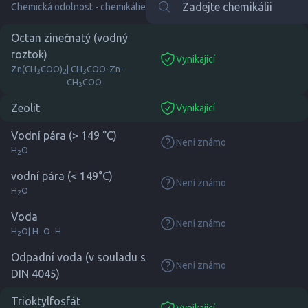
Chemická odolnost - chemikálie
Octan zinečnatý (vodný
roztok)
Vynikající
suitable
Zn(CH
COO)
| CH
COO-Zn-
3
2
3
CH
COO
3
Zeolit
Vynikající
suitable
Vodní pára (> 149 °C)
Není známo
none
H
O
2
vodní pára (< 149°C)
Není známo
none
H
O
2
Voda
Není známo
none
H
O
| H−O−H
2
Odpadní voda (v souladu s
Není známo
none
DIN 4045)
Trioktylfosfát
Vynikající