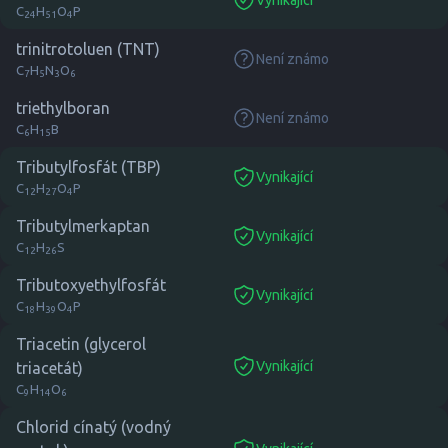
suitable
C
H
O
P
24
51
4
trinitrotoluen (TNT)
Není známo
none
C
H
N
O
7
5
3
6
triethylboran
Není známo
none
C
H
B
6
15
Tributylfosfát (TBP)
Vynikající
suitable
C
H
O
P
12
27
4
Tributylmerkaptan
Vynikající
suitable
C
H
S
12
26
Tributoxyethylfosfát
Vynikající
suitable
C
H
O
P
18
39
4
Triacetin (glycerol
Vynikající
triacetát)
suitable
C
H
O
9
14
6
Chlorid cínatý (vodný