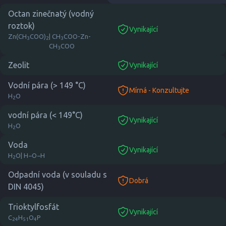
Octan zinečnatý (vodný
roztok)
Vynikající
suitable
Zn(CH
COO)
| CH
COO-Zn-
3
2
3
CH
COO
3
Zeolit
Vynikající
suitable
Vodní pára (> 149 °C)
Mírná - Konzultujte
consult
H
O
2
vodní pára (< 149°C)
Vynikající
suitable
H
O
2
Voda
Vynikající
suitable
H
O
| H−O−H
2
Odpadní voda (v souladu s
Dobrá
good
DIN 4045)
Trioktylfosfát
Vynikající
suitable
C
H
O
P
24
51
4