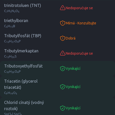
trinitrotoluen (TNT)
Nedoporučuje se
nope
C
H
N
O
7
5
3
6
triethylboran
Mírná - Konzultujte
consult
C
H
B
6
15
Tributylfosfát (TBP)
Dobrá
good
C
H
O
P
12
27
4
Tributylmerkaptan
Nedoporučuje se
nope
C
H
S
12
26
Tributoxyethylfosfát
Vynikající
suitable
C
H
O
P
18
39
4
Triacetin (glycerol
Vynikající
triacetát)
suitable
C
H
O
9
14
6
Chlorid cínatý (vodný
Vynikající
roztok)
suitable
SnCl
| SnCl
4
4