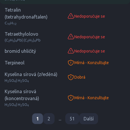
Tetralin
Nedoporučuje se
(tetrahydronaftalen)
nope
C
H
10
12
Tetraethylolovo
Nedoporučuje se
nope
(C
H
)
Pb
| (C
H
)
Pb
2
5
4
2
5
4
bromid uhličitý
Nedoporučuje se
nope
Terpineol
Mírná - Konzultujte
consult
Kyselina sírová (zředěná)
Dobrá
good
H
SO
| H
SO
2
4
2
4
Kyselina sírová
Mírná - Konzultujte
(koncentrovaná)
consult
H
SO
| H
SO
2
4
2
4
1
2
...
51
Další