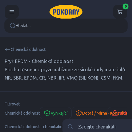
0
Hledat ...
Chemická odolnost
Pryž EPDM - Chemická odolnost
Plochá těsnění z pryže nabízíme ze široké řady materiálů:
NR, SBR, EPDM, CR, NBR, IIR, VMQ (SILIKON), CSM, FKM.
Filtrovat
Chemická odolnost
Vynikající
Dobrá / Mírná - Konzultujte
Nedopo
Chemická odolnost - chemikálie