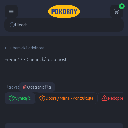
0
Hledat ...
Chemická odolnost
Freon 13 - Chemická odolnost
Filtrovat
Odstranit filtr
Vynikající
Dobrá / Mírná - Konzultujte
Nedoporuč