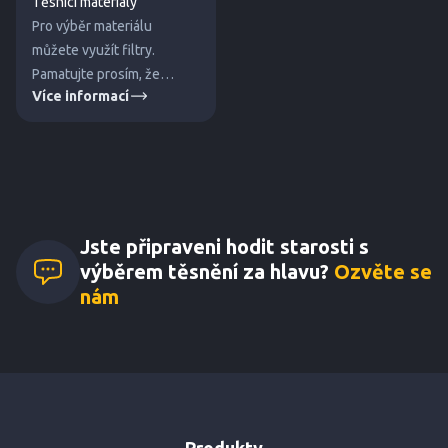
Těsnicí materiály
Pro výběr materiálu
můžete využít filtry.
Pamatujte prosím, že
Více informací
uvedené hodnoty jsou
orientační a jsou ovlivněny
dalšími faktory. Pro jistotu
správného výběrů nás
kontaktujte.
Jste připraveni hodit starosti s
výběrem těsnění za hlavu?
Ozvěte se
nám