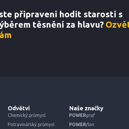
ste připraveni hodit starosti s
ýběrem těsnění za hlavu?
Ozvět
ám
Odvětví
Naše značky
Chemický průmysl
POWER
graf
Potravinářský průmysl
POWER
flon