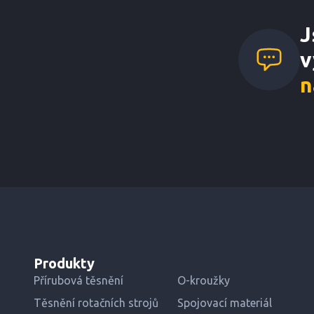
J
v
n
Produkty
Přírubová těsnění
O-kroužky
Těsnění rotačních strojů
Spojovací materiál