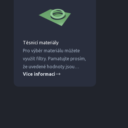
Těsnicí materiály
Pro výběr materiálu můžete
využít filtry. Pamatujte prosím,
že uvedené hodnoty jsou
Více informací
orientační a jsou ovlivněny
dalšími faktory. Pro jistotu
správného výběrů nás
kontaktujte.