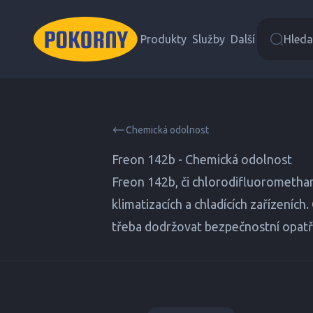
Produkty
Služby
Další
Hledat
Chemická odolnost
Freon 142b - Chemická odolnost
Freon 142b, či chlorodifluoromethan
klimatizacích a chladících zařízeníc
třeba dodržovat bezpečnostní opatření