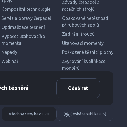
spojů
Závady čerpadel a
Kompozitní technologie
rotačních strojů
Servis a opravy čerpadel
Opakované netěsnosti
přírubových spojů
Optimalizace těsnění
Zadírání šroubů
Výpočet utahovacího
momentu
Utahovací momenty
Nápady
Poškozené těsnicí plochy
Webinář
Zvyšování kvalifikace
montérů
ých těsnění
Odebírat
Všechny ceny bez DPH
Česká republika (CS)