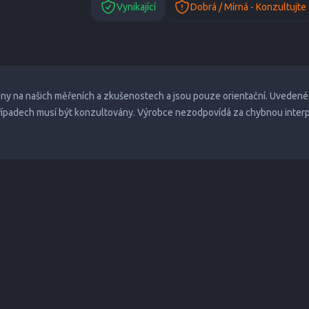
Vynikající
Dobrá / Mírná - Konzultujte
eny na našich měřeních a zkušenostech a jsou pouze orientační. Uvedené
případech musí být konzultovány. Výrobce nezodpovídá za chybnou inter