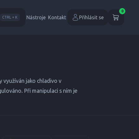
0
Nástroje
Kontakt
Přihlásit se
CTRL + K
 využíván jako chladivo v
ulováno. Při manipulaci s ním je