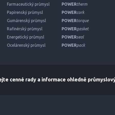
Farmaceutický průmysl
POWER
therm
Papírenský průmysl
POWER
cork
Gumárenský průmysl
POWER
torque
Rafinérský průmysl
POWER
gasket
Energetický průmysl
POWER
seal
Ocelárenský průmysl
POWER
pack
ejte cenné rady a informace ohledně průmyslov