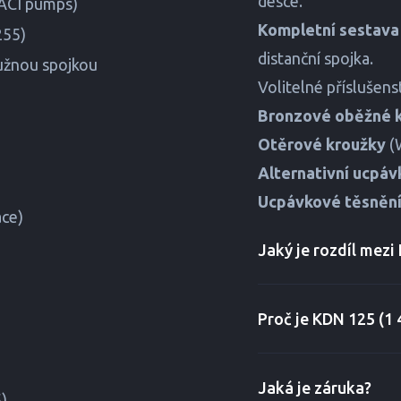
desce.
ACI pumps)
Kompletní sestava 
255)
distanční spojka.
užnou spojkou
Volitelné příslušens
Bronzové oběžné 
Otěrové kroužky
(W
Alternativní ucpáv
Ucpávkové těsněn
ace)
Jaký je rozdíl mez
Proč je KDN 125 (1
Jaká je záruka?
)