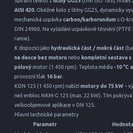
Spirální těleso z
litiny GG25
(UNI ISO 185), hřídel
AISI 420
. Oběžné kolo z litiny GG25, dynamicky vy
mechanická ucpávka
carbon/karborundum
s O-kr
DIN 24960. Na vyžádání ucpávkové těsnění (PTFE
ramie).
K dispozici jako
hydraulická část / mokrá část
(ba
na desce bez motoru
nebo
kompletní sestava 
pólový
motor (1 450 rpm). Teplota média
-10 °C 
provozní tlak
16 bar
.
KDN 125 (1 450 rpm) nabízí
motory do 75 kW
– vý
než enbloc NKM-G 125 (max. 22 kW). Tím pokrývá i
velkoobjemové aplikace v DN 125.
Hlavní technické parametry
Parametr
Hodnot