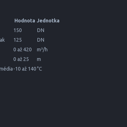
Hodnota
Jednotka
150
DN
lak
125
DN
0 až 420
m³/h
0 až 25
m
 média
-10 až 140
°C