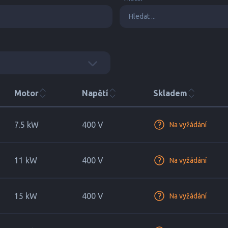
Motor
Napětí
Skladem
7.5 kW
400 V
Na vyžádání
11 kW
400 V
Na vyžádání
15 kW
400 V
Na vyžádání