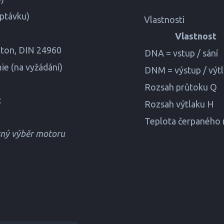
optávku)
Vlastnosti
Vlastnost
iton, DIN 24960
DNA = vstup / sání
e (na vyžádání)
DNM = výstup / výt
Rozsah průtoku Q
t
Rozsah výtlaku H
Teplota čerpaného
esný výběr motoru