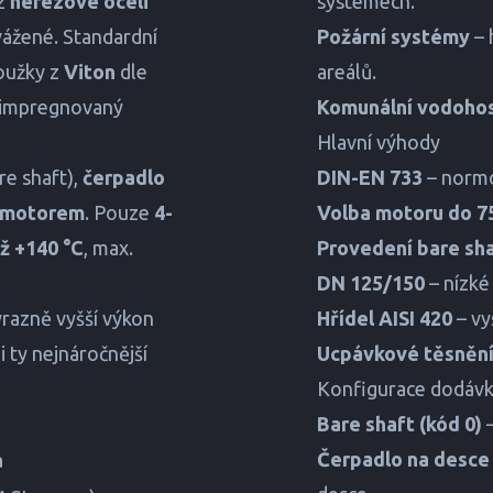
 z
nerezové oceli
systémech.
vážené. Standardní
Požární systémy
– 
oužky z
Viton
dle
areálů.
 impregnovaný
Komunální vodoho
Hlavní výhody
re shaft),
čerpadlo
DIN-EN 733
– normo
s motorem
. Pouze
4-
Volba motoru do 7
až +140 °C
, max.
Provedení bare sh
DN 125/150
– nízké
razně vyšší výkon
Hřídel AISI 420
– vy
 ty nejnáročnější
Ucpávkové těsněn
Konfigurace dodáv
Bare shaft (kód 0)
–
Čerpadlo na desce
a