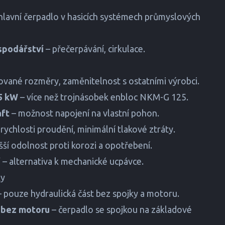
hlavní čerpadlo v hasicích systémech průmyslových
spodářství
– přečerpávání, cirkulace.
vané rozměry, zaměnitelnost s ostatními výrobci.
5 kW
– více než trojnásobek enbloc NKM-G 125.
aft
– možnost napojení na vlastní pohon.
 rychlosti proudění, minimální tlakové ztráty.
šší odolnost proti korozi a opotřebení.
í
– alternativa k mechanické ucpávce.
ky
 pouze hydraulická část bez spojky a motoru.
 bez motoru
– čerpadlo se spojkou na základové