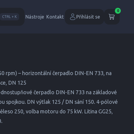
0
Nástroje
Kontakt
Přihlásit se
CTRL + K
0 rpm) – horizontální čerpadlo DIN-EN 733, na
sce, DN 125
dnostupňové čerpadlo DIN-EN 733 na základové
ou spojkou. DN výtlak 125 / DN sání 150. 4-pólové
Těleso 250, volba motoru do 75 kW. Litina GG25,
0.