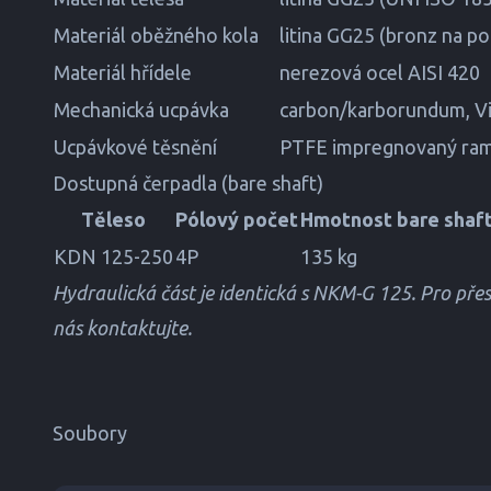
Materiál oběžného kola
litina GG25 (bronz na p
Materiál hřídele
nerezová ocel AISI 420
Mechanická ucpávka
carbon/karborundum, V
Ucpávkové těsnění
PTFE impregnovaný rami
Dostupná čerpadla (bare shaft)
Těleso
Pólový počet
Hmotnost bare shaf
KDN 125-250
4P
135 kg
Hydraulická část je identická s NKM-G 125. Pro př
nás kontaktujte.
Soubory