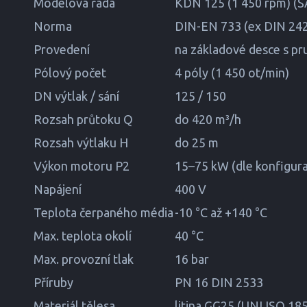
Modelová řada
KDN 125 (1 450 rpm) (S
Norma
DIN-EN 733 (ex DIN 24
Provedení
na základové desce s pr
Pólový počet
4 póly (1 450 ot/min)
DN výtlak / sání
125 / 150
Rozsah průtoku Q
do 420 m³/h
Rozsah výtlaku H
do 25 m
Výkon motoru P2
15–75 kW (dle konfigur
Napájení
400 V
Teplota čerpaného média
-10 °C až +140 °C
Max. teplota okolí
40 °C
Max. provozní tlak
16 bar
Příruby
PN 16 DIN 2533
Materiál tělesa
litina GG25 (UNI ISO 185