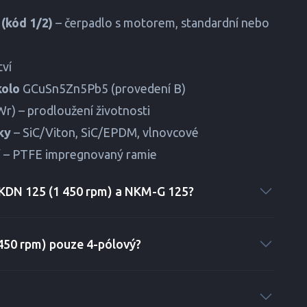
(kód 1/2)
– čerpadlo s motorem, standardní nebo
tví
kolo
GCuSn5Zn5Pb5 (provedení B)
r) – prodloužení životnosti
ky
– SiC/Viton, SiC/EPDM, vlnovcové
í
– PTFE impregnovaný ramie
i KDN 125 (1 450 rpm) a NKM-G 125?
 450 rpm) pouze 4-pólový?