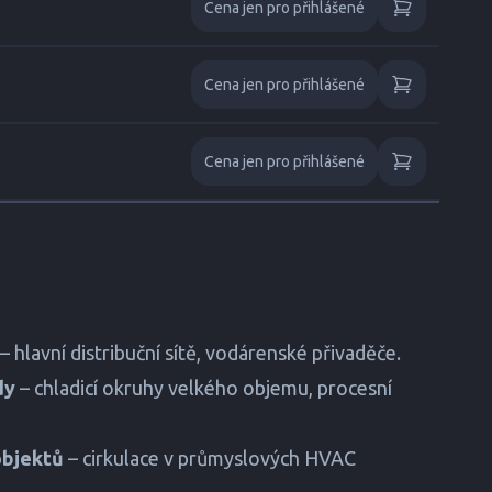
Cena jen pro přihlášené
Cena jen pro přihlášené
Cena jen pro přihlášené
– hlavní distribuční sítě, vodárenské přivaděče.
dy
– chladicí okruhy velkého objemu, procesní
objektů
– cirkulace v průmyslových HVAC