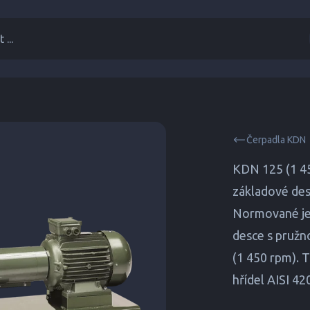
 ...
Čerpadla KDN
KDN 125 (1 45
základové de
Normované je
desce s pružn
(1 450 rpm). 
hřídel AISI 42