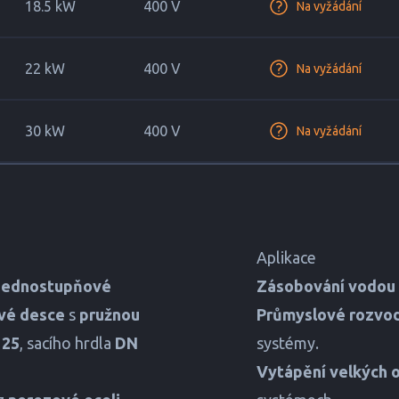
18.5 kW
400 V
Na vyžádání
22 kW
400 V
Na vyžádání
30 kW
400 V
Na vyžádání
Aplikace
 jednostupňové
Zásobování vodou
vé desce
s
pružnou
Průmyslové rozvo
125
, sacího hrdla
DN
systémy.
Vytápění velkých 