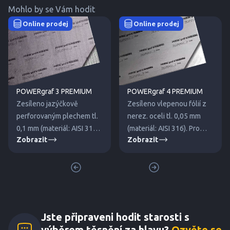
Mohlo by se Vám hodit
Online prodej
Online prodej
POWERgraf 3 PREMIUM
POWERgraf 4 PREMIUM
Zesíleno jazýčkově
Zesíleno vlepenou fólií z
perforovaným plechem tl.
nerez. oceli tl. 0,05 mm
0,1 mm (materiál: AISI 316).
(materiál: AISI 316). Pro
Zobrazit
Zobrazit
Pro střední a vyšší tlaky.
nízké a střední tlaky.
Jste připraveni hodit starosti s
výběrem těsnění za hlavu?
Ozvěte se