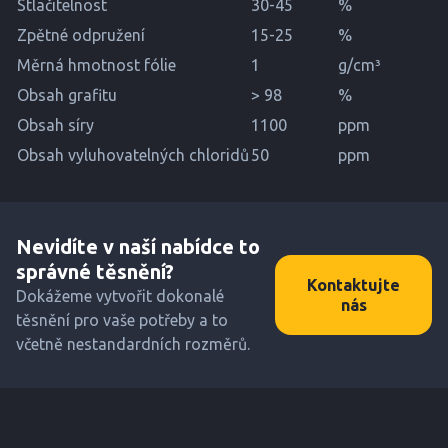
Stlačitelnost
30-45
%
Zpětné odpružení
15-25
%
Měrná hmotnost fólie
1
g/cm³
Obsah grafitu
> 98
%
Obsah síry
1100
ppm
Obsah vyluhovatelných chloridů
50
ppm
Nevidíte v naší nabídce to
správné těsnění?
Kontaktujte
Dokážeme vytvořit dokonalé
nás
těsnění pro vaše potřeby a to
včetně nestandardních rozměrů.