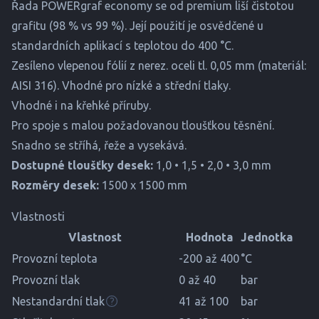
Řada POWERgraf economy se od premium liší čistotou
grafitu (98 % vs 99 %). Její použití je osvědčené u
standardních aplikací s teplotou do 400 °C.
Zesíleno vlepenou fólií z nerez. oceli tl. 0,05 mm (materiál:
AISI 316). Vhodné pro nízké a střední tlaky.
Vhodné i na křehké příruby.
Pro spoje s malou požadovanou tloušťkou těsnění.
Snadno se stříhá, řeže a vysekává.
Dostupné tloušťky desek:
1,0 • 1,5 • 2,0 • 3,0 mm
Rozměry desek:
1500 x 1500 mm
Vlastnosti
Vlastnost
Hodnota
Jednotka
Provozní teplota
-200 až 400
°C
Provozní tlak
0 až 40
bar
Nestandardní tlak
41 až 100
bar