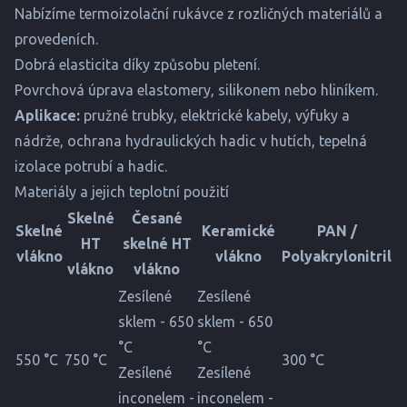
Nabízíme termoizolační rukávce z rozličných materiálů a
provedeních.
Dobrá elasticita díky způsobu pletení.
Povrchová úprava elastomery, silikonem nebo hliníkem.
Aplikace:
pružné trubky, elektrické kabely, výfuky a
nádrže, ochrana hydraulických hadic v hutích, tepelná
izolace potrubí a hadic.
Materiály a jejich teplotní použití
Skelné
Česané
Skelné
Keramické
PAN /
HT
skelné HT
vlákno
vlákno
Polyakrylonitril
vlákno
vlákno
Zesílené
Zesílené
sklem - 650
sklem - 650
°C
°C
550 °C
750 °C
300 °C
Zesílené
Zesílené
inconelem -
inconelem -