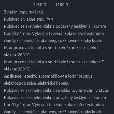
1050 °C
1100 °C
Zvláštní typy rukávců
Rukávec z vlákna typu PAN
Rukávec ze skelného vlákna potažený lesklým silikonem
tloušťky 1 mm. Výborná tepelná izolace před externími
činidly - chemikálie, plameny, rozžhavené kapky kovů.
Max. pracovní teplota s vnitřní vložkou ze skelného
vlákna: 260 °C.
Max. pracovní teplota s vnitřní vložkou ze skelného HT
vlákna: 350 °C.
Aplikace:
letecký, automobilový a lodní průmysl,
elektrospotřebiče, elektrické kabely.
Rukávec ze skelného vlákna se silikonovou vrchní vrstvou
Rukávec ze skelného vlákna potažený lesklým silikonem
tloušťky 1 mm. Výborná tepelná izolace před externími
činidly - chemikálie, plameny, rozžhavené kapky kovů.