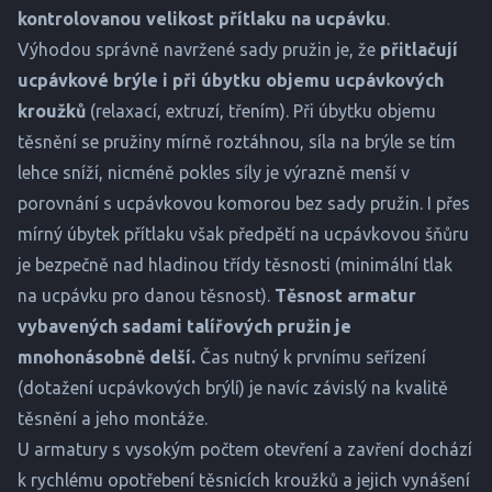
kontrolovanou velikost přítlaku na ucpávku
.
Výhodou správně navržené sady pružin je, že
přitlačují
ucpávkové brýle i při úbytku
objemu ucpávkových
kroužků
(relaxací, extruzí, třením). Při úbytku objemu
těsnění se pružiny mírně roztáhnou, síla na brýle se tím
lehce sníží, nicméně pokles síly je výrazně menší v
porovnání s ucpávkovou komorou bez sady pružin. I přes
mírný úbytek přítlaku však předpětí na ucpávkovou šňůru
je bezpečně nad hladinou třídy těsnosti (minimální tlak
na ucpávku pro danou těsnost).
Těsnost armatur
vybavených sadami talířových pružin je
mnohonásobně delší.
Čas nutný k prvnímu seřízení
(dotažení ucpávkových brýlí) je navíc závislý na kvalitě
těsnění a jeho montáže.
U armatury s vysokým počtem otevření a zavření dochází
k rychlému opotřebení těsnicích kroužků a jejich vynášení