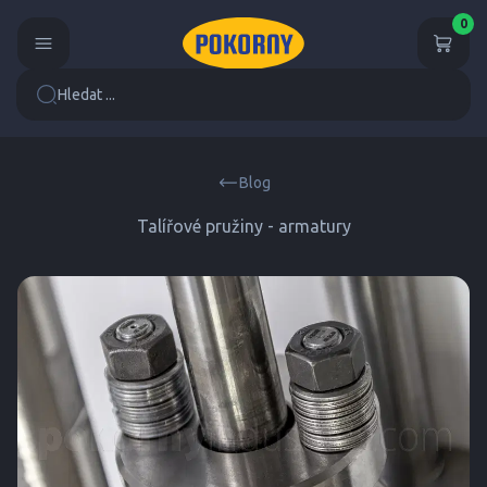
0
Hledat ...
Blog
Talířové pružiny - armatury