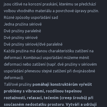
jsou citlivé na korozní praskání, kterému se předchází
volbou vhodného materiálu a povrchové úpravy pružin.
Různé způsoby uspořádání sad
Jedna pružina sériově
Dvě pružiny paralelně
Dvě pružiny sériově
Dvě pružiny sériově/dvě paralelně
Každá pružina má danou charakteristiku zatížení na
deformaci. Kombinací uspořádání můžeme měnit
deformaci nebo zatížení (např. dvě pružiny v sériovém
uspořádání přenesou stejné zatížení při dvojnásobné
deformaci).
Talířové pružiny
pomáhají konstruktérům vyřešit
problémy s vibracemi, rozdílnou tepelnou
roztažností, relaxací, tečením (creep šroubů) při
současném nedostatku prostoru
.
Vytváří a udržují