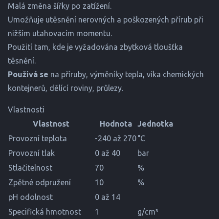
Malá změna šířky po zatížení.
Umožňuje utěsnění nerovných a poškozených přírub při
nižším utahovacím momentu.
Použití tam, kde je vyžadována zbytková tloušťka
těsnění.
Použivá se
na příruby, výměníky tepla, víka chemických
kontejnerů, dělící roviny, průlezy.
Vlastnosti
Vlastnost
Hodnota
Jednotka
Provozní teplota
-240 až 270
°C
Provozní tlak
0 až 40
bar
Stlačitelnost
70
%
Zpětné odpružení
10
%
pH odolnost
0 až 14
Specifická hmotnost
1
g/cm³