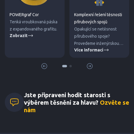
POWERgraf Cor
Komplexní řešení těsnosti
Tenká vroubkovaná páska
přírubových spojů
z expandovaného grafitu.
Opakující se netěsnost
Zobrazit
přírubového spoje?
Provedeme inženýrskou
Více informací
analýzu, výpočet s
průkazem těsnosti dle EN
1591-1, dodáme ověřené
materiály a zajistíme
řízenou montáž s
protokolem. S garancí
těsnosti na tlakovou
Jste připraveni hodit starosti s
zkoušku.
výběrem těsnění za hlavu?
Ozvěte se
nám