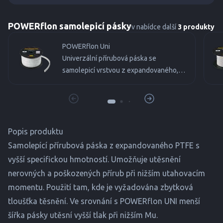
POWERflon samolepicí pásky
v nabídce další
3 produkty
POWERflon Uni
Univerzální přírubová páska se
samolepicí vrstvou z expandovaného,
jednosměrně orientovaného PTFE.
Popis produktu
Samolepící přírubová páska z expandovaného PTFE s
vyšší specifickou hmotností. Umožňuje utěsnění
nerovných a poškozených přírub při nižším utahovacím
momentu. Použití tam, kde je vyžadována zbytková
tloušťka těsnění. Ve srovnání s POWERflon UNI menší
šířka pásky utěsní vyšší tlak při nižším Mu.