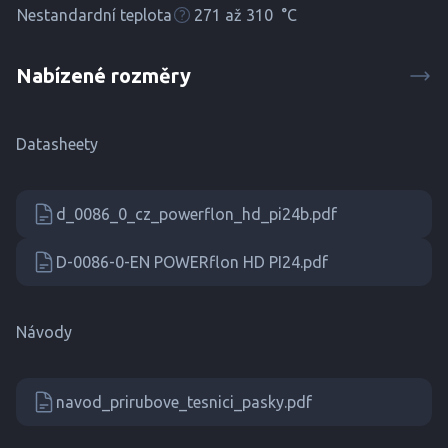
Nestandardní teplota
271 až 310
°C
Nabízené rozměry
Datasheety
d_0086_0_cz_powerflon_hd_pi24b.pdf
D-0086-0-EN POWERflon HD PI24.pdf
Návody
navod_prirubove_tesnici_pasky.pdf