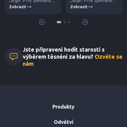
„virgin“ PTFE zpevněna
„virgin” PTFE zpevněna
Zobrazit
Zobrazit
dutými skleněnými
křemičitým plnivem proti
mikrokuličkami proti tečení
tečení za studena. Pro
za studena.
vysoké tlaky a teploty.
Jste připraveni hodit starosti s
výběrem těsnění za hlavu?
Ozvěte se
nám
Produkty
Odvětví