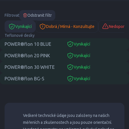
Filtrovat
Odstranit filtr
Vynikající
Dobrá / Mírná - Konzultujte
Nedoporuč
Teflonové desky
POWER®flon 10 BLUE
Vynikající
suitable
POWER®flon 20 PINK
Vynikající
suitable
POWER®flon 30 WHITE
Vynikající
suitable
POWER®flon BG-S
Vynikající
suitable
Veškeré technické údaje jsou založeny na našich
měřeních a zkušenostech a jsou pouze orientační.