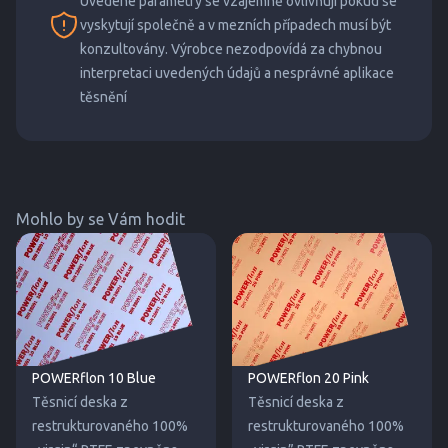
Uvedené parametry se vzájemně ovlivňují pokud se
vyskytují společně a v mezních případech musí být
konzultovány. Výrobce nezodpovídá za chybnou
interpretaci uvedených údajů a nesprávné aplikace
těsnění
Mohlo by se Vám hodit
POWERflon 10 Blue
POWERflon 20 Pink
Těsnicí deska z
Těsnicí deska z
restrukturovaného 100%
restrukturovaného 100%