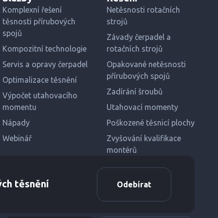
Komplexní řešení
Netěsnosti rotačních
těsnosti přírubových
strojů
spojů
Závady čerpadel a
Kompozitní technologie
rotačních strojů
Servis a opravy čerpadel
Opakované netěsnosti
přírubových spojů
Optimalizace těsnění
Zadírání šroubů
Výpočet utahovacího
momentu
Utahovací momenty
Nápady
Poškozené těsnicí plochy
Webinář
Zvyšování kvalifikace
montérů
ých těsnění
Odebírat