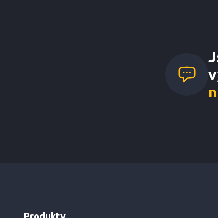
J
v
n
Produkty