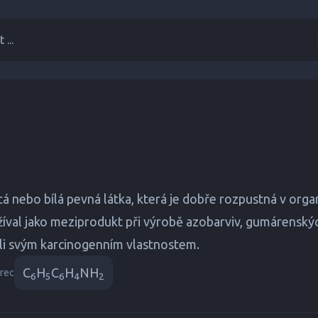
 ...
tá nebo bílá pevná látka, která je dobře rozpustná v org
val jako meziprodukt při výrobě azobarviv, gumárenských 
kvůli svým karcinogenním vlastnostem.
C
H
C
H
NH
rec
6
5
6
4
2