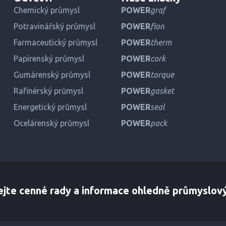
Chemický průmysl
POWER
graf
Potravinářský průmysl
POWER
flon
Farmaceutický průmysl
POWER
therm
Papírenský průmysl
POWER
cork
Gumárenský průmysl
POWER
torque
Rafinérský průmysl
POWER
gasket
Energetický průmysl
POWER
seal
Ocelárenský průmysl
POWER
pack
ejte cenné rady a informace ohledně průmyslov