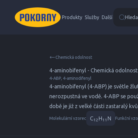
Produkty
Služby
Další
Hledat
Chemická odolnost
4-aminobifenyl - Chemická odolnost
4-ABP, 4-aminodifenyl
4-aminobifenyl (4-ABP) je světle žlu
nerozpustná ve vodě. 4-ABP se použí
době je již z velké části zastaralý 
C
H
N
Molekulární vzorec
Funkční vzo
12
11