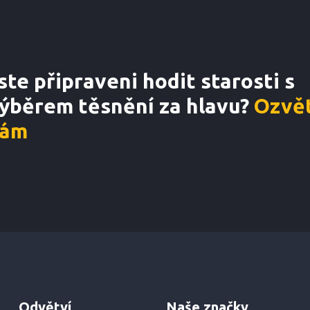
ste připraveni hodit starosti s
ýběrem těsnění za hlavu?
Ozvět
ám
Odvětví
Naše značky