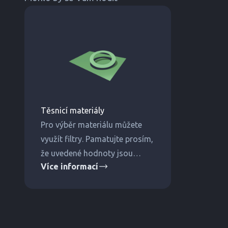
Těsnicí materiály
Pro výběr materiálu můžete
využít filtry. Pamatujte prosím,
že uvedené hodnoty jsou
Více informací
orientační a jsou ovlivněny
dalšími faktory. Pro jistotu
správného výběrů nás
kontaktujte.