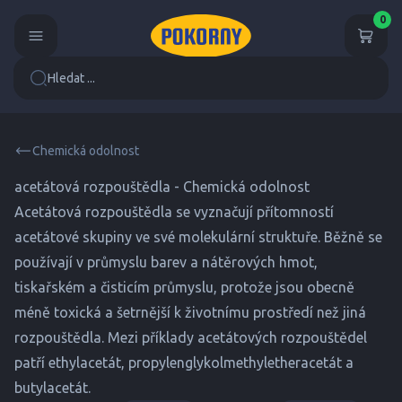
0
Hledat ...
Chemická odolnost
acetátová rozpouštědla - Chemická odolnost
Acetátová rozpouštědla se vyznačují přítomností
acetátové skupiny ve své molekulární struktuře. Běžně se
používají v průmyslu barev a nátěrových hmot,
tiskařském a čisticím průmyslu, protože jsou obecně
méně toxická a šetrnější k životnímu prostředí než jiná
rozpouštědla. Mezi příklady acetátových rozpouštědel
patří ethylacetát, propylenglykolmethyletheracetát a
butylacetát.