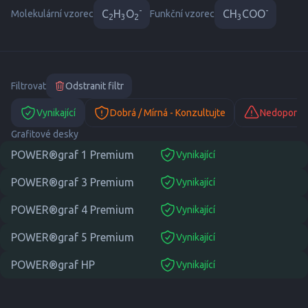
-
-
C
H
O
CH
COO
Molekulární vzorec
Funkční vzorec
2
3
2
3
Filtrovat
Odstranit filtr
Vynikající
Dobrá / Mírná - Konzultujte
Nedoporuč
Grafitové desky
POWER®graf 1 Premium
Vynikající
suitable
POWER®graf 3 Premium
Vynikající
suitable
POWER®graf 4 Premium
Vynikající
suitable
POWER®graf 5 Premium
Vynikající
suitable
POWER®graf HP
Vynikající
suitable