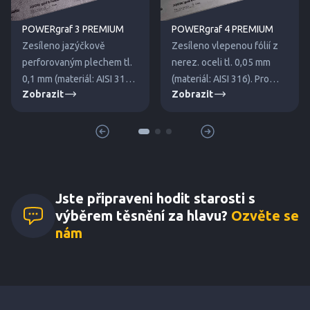
POWERgraf 3 PREMIUM
POWERgraf 4 PREMIUM
Zesíleno jazýčkově
Zesíleno vlepenou fólií z
perforovaným plechem tl.
nerez. oceli tl. 0,05 mm
0,1 mm (materiál: AISI 316).
(materiál: AISI 316). Pro
Zobrazit
Zobrazit
Pro střední a vyšší tlaky.
nízké a střední tlaky.
Jste připraveni hodit starosti s
výběrem těsnění za hlavu?
Ozvěte se
nám