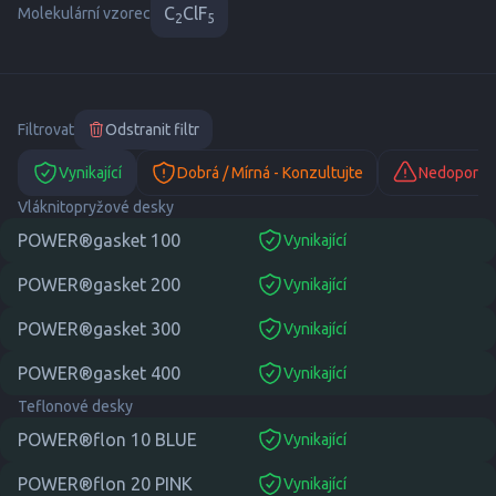
C
ClF
Molekulární vzorec
2
5
Filtrovat
Odstranit filtr
Vynikající
Dobrá / Mírná - Konzultujte
Nedoporuč
Vláknitopryžové desky
POWER®gasket 100
Vynikající
suitable
POWER®gasket 200
Vynikající
suitable
POWER®gasket 300
Vynikající
suitable
POWER®gasket 400
Vynikající
suitable
Teflonové desky
POWER®flon 10 BLUE
Vynikající
suitable
POWER®flon 20 PINK
Vynikající
suitable