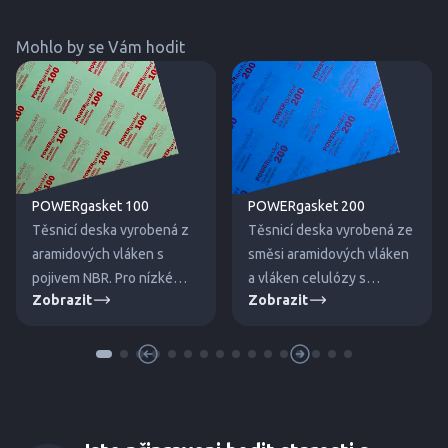
Mohlo by se Vám hodit
POWERgasket 100
POWERgasket 200
Těsnicí deska vyrobená z
Těsnicí deska vyrobená ze
aramidových vláken s
směsi aramidových vláken
pojivem NBR. Pro nízké
a vláken celulózy s
Zobrazit
Zobrazit
tlaky a teploty.
pojivem NBR. Pro střední
tlaky a teploty.