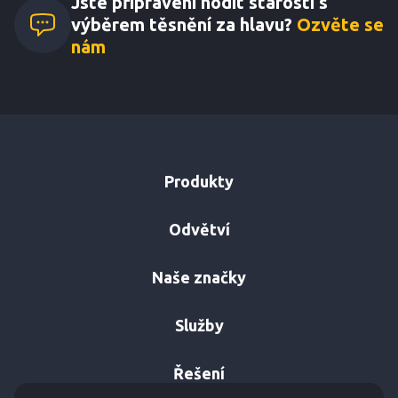
Jste připraveni hodit starosti s
výběrem těsnění za hlavu?
Ozvěte se
nám
Produkty
Odvětví
Naše značky
Služby
Řešení