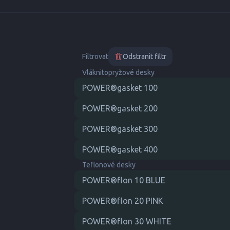
Filtrovat
Odstranit filtr
Vláknitopryžové desky
POWER®gasket 100
POWER®gasket 200
POWER®gasket 300
POWER®gasket 400
Teflonové desky
POWER®flon 10 BLUE
POWER®flon 20 PINK
POWER®flon 30 WHITE