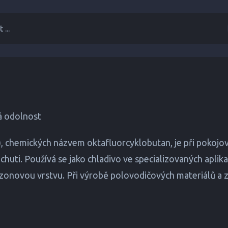
 ...
ká odolnost
), chemických názvem oktafluorcyklobutan, je při pokojo
huti. Používá se jako chladivo ve specializovaných aplika
onovou vrstvu. Při výrobě polovodičových materiálů a zař