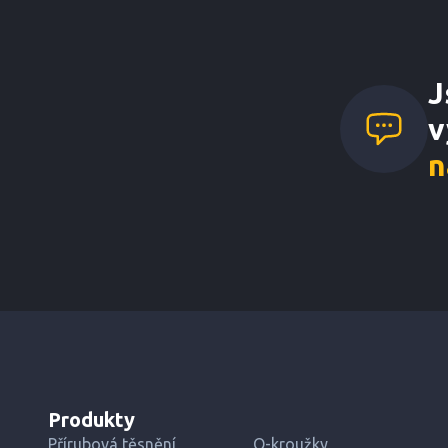
J
v
n
Produkty
Přírubová těsnění
O-kroužky