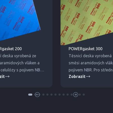
gasket 200
POWERgasket 300
í deska vyrobená ze
Těsnicí deska vyrobená 
aramidových vláken a
směsi aramidových vlák
 celulózy s pojivem NBR.
pojivem NBR. Pro středn
zit
Zobrazit
ední tlaky a teploty.
vysoké tlaky a teploty.