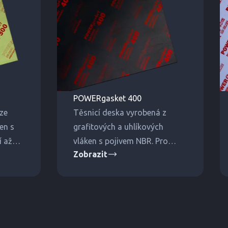
POWERgasket 400
ze
Těsnicí deska vyrobená z
en s
grafitových a uhlíkových
í až
vláken s pojivem NBR. Pro
Zobrazit
nejvyšší tlaky a teploty.