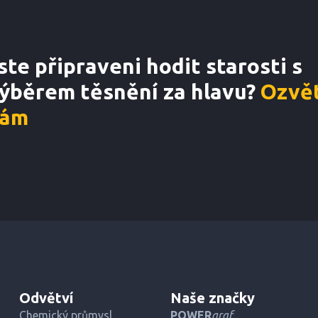
ste připraveni hodit starosti s
ýběrem těsnění za hlavu?
Ozvět
ám
Odvětví
Naše značky
Chemický průmysl
POWER
graf