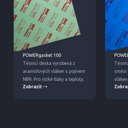
POWERgasket 100
POWER
Těsnicí deska vyrobená z
Těsnic
aramidových vláken s pojivem
směsi 
NBR. Pro nízké tlaky a teploty.
vláken
Zobrazit
Zobra
Pro stř