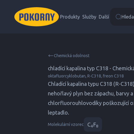
Produkty
Služby
Další
Hledat
Chemická odolnost
chladící kapalina typ C318 - Chemic
oktafluorcyklobutan, R-C318, freon C318
Chladící kapalina typu C318 (R-C318
nehořlavý plyn bez zápachu, barvy a c
chlorfluorouhlovodíky poškozující oz
leptadlo.
C
F
Molekulární vzorec
4
8