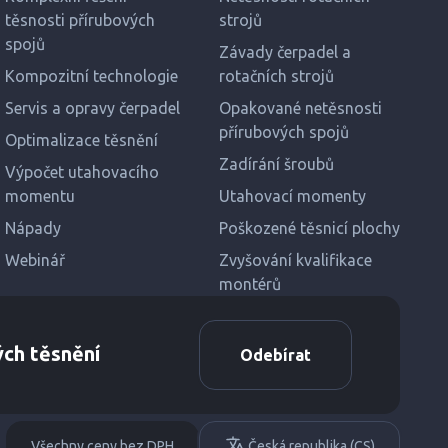
těsnosti přírubových
strojů
spojů
Závady čerpadel a
Kompozitní technologie
rotačních strojů
Servis a opravy čerpadel
Opakované netěsnosti
přírubových spojů
Optimalizace těsnění
Zadírání šroubů
Výpočet utahovacího
momentu
Utahovací momenty
Nápady
Poškozené těsnicí plochy
Webinář
Zvyšování kvalifikace
montérů
ých těsnění
Odebírat
Všechny ceny bez DPH
Česká republika (CS)