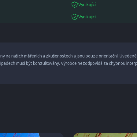
Vynikající
suitable
Vynikající
suitable
eny na našich měřeních a zkušenostech a jsou pouze orientační. Uvedené
případech musí být konzultovány. Výrobce nezodpovídá za chybnou inter