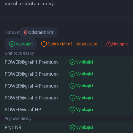
metol a siřičitan sodný.
Filtrovat
Odstranit filtr
Vynikající
Dobrá / Mírná - Konzultujte
Nedoporuč
Grafitové desky
POWER®graf 1 Premium
Vynikající
suitable
POWER®graf 3 Premium
Vynikající
suitable
POWER®graf 4 Premium
Vynikající
suitable
POWER®graf 5 Premium
Vynikající
suitable
POWER®graf HP
Vynikající
suitable
Pryžové desky
Pryž NR
Vynikající
suitable