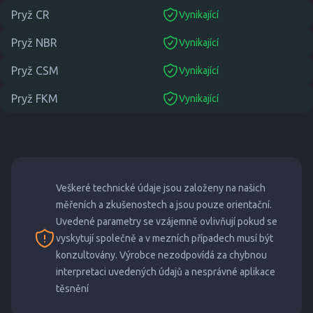
Pryž CR
Vynikající
suitable
Pryž NBR
Vynikající
suitable
Pryž CSM
Vynikající
suitable
Pryž FKM
Vynikající
suitable
Veškeré technické údaje jsou založeny na našich
měřeních a zkušenostech a jsou pouze orientační.
Uvedené parametry se vzájemně ovlivňují pokud se
vyskytují společně a v mezních případech musí být
konzultovány. Výrobce nezodpovídá za chybnou
interpretaci uvedených údajů a nesprávné aplikace
těsnění