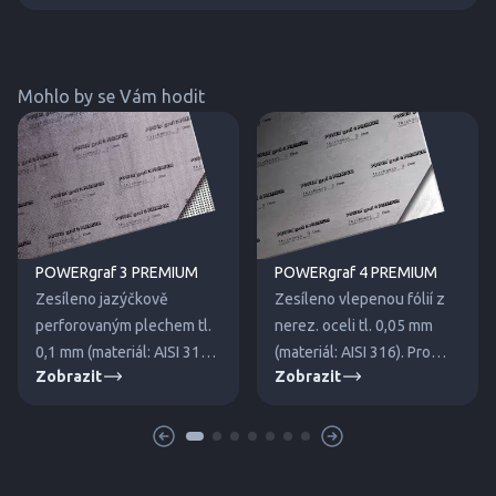
Mohlo by se Vám hodit
POWERgraf 3 PREMIUM
POWERgraf 4 PREMIUM
Zesíleno jazýčkově
Zesíleno vlepenou fólií z
perforovaným plechem tl.
nerez. oceli tl. 0,05 mm
0,1 mm (materiál: AISI 316).
(materiál: AISI 316). Pro
Zobrazit
Zobrazit
Pro střední a vyšší tlaky.
nízké a střední tlaky.