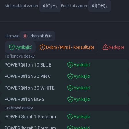
AlO
H
Al(OH)
Molekulární vzorec
Funkční vzorec
3
3
3
Filtrovat
Odstranit filtr
Vynikající
Dobrá / Mírná - Konzultujte
Nedoporuč
Teflonové desky
POWER®flon 10 BLUE
Vynikající
suitable
POWER®flon 20 PINK
Vynikající
suitable
POWER®flon 30 WHITE
Vynikající
suitable
POWER®flon BG-S
Vynikající
suitable
Grafitové desky
POWER®graf 1 Premium
Vynikající
suitable
POWER®graf 3 Premium
Vynikající