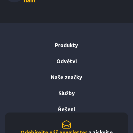
nám
Produkty
Odvětví
Naše značky
Služby
Řešení
Odebírejte náš newsletter
a získejte