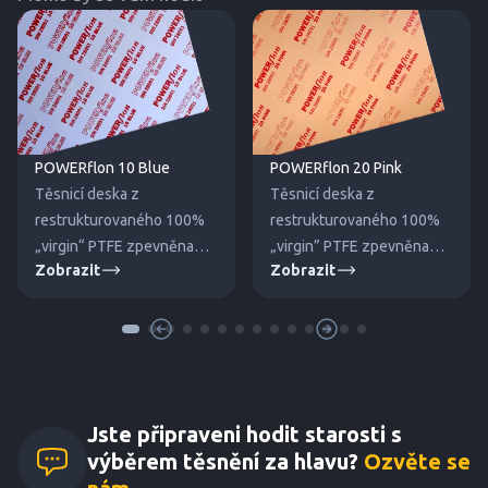
POWERflon 10 Blue
POWERflon 20 Pink
Těsnicí deska z
Těsnicí deska z
restrukturovaného 100%
restrukturovaného 100%
„virgin“ PTFE zpevněna
„virgin” PTFE zpevněna
Zobrazit
Zobrazit
dutými skleněnými
křemičitým plnivem proti
mikrokuličkami proti tečení
tečení za studena. Pro
za studena.
vysoké tlaky a teploty.
Jste připraveni hodit starosti s
výběrem těsnění za hlavu?
Ozvěte se