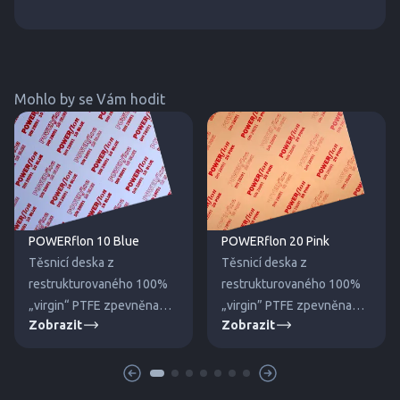
Mohlo by se Vám hodit
POWERflon 10 Blue
POWERflon 20 Pink
Těsnicí deska z
Těsnicí deska z
restrukturovaného 100%
restrukturovaného 100%
„virgin“ PTFE zpevněna
„virgin” PTFE zpevněna
Zobrazit
Zobrazit
dutými skleněnými
křemičitým plnivem proti
mikrokuličkami proti tečení
tečení za studena. Pro
za studena.
vysoké tlaky a teploty.