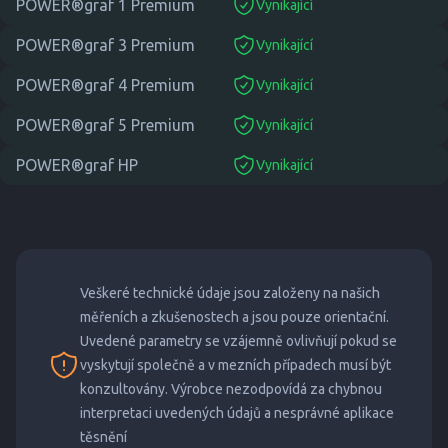
POWER®graf 1 Premium
Vynikající
suitable
POWER®graf 3 Premium
Vynikající
suitable
POWER®graf 4 Premium
Vynikající
suitable
POWER®graf 5 Premium
Vynikající
suitable
POWER®graf HP
Vynikající
suitable
Veškeré technické údaje jsou založeny na našich
měřeních a zkušenostech a jsou pouze orientační.
Uvedené parametry se vzájemně ovlivňují pokud se
vyskytují společně a v mezních případech musí být
konzultovány. Výrobce nezodpovídá za chybnou
interpretaci uvedených údajů a nesprávné aplikace
těsnění