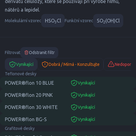
derivátů celulózy, které se používají při výrobě filmů,
nátěrů a lepidel.
HSO
Cl
SO
(OH)Cl
Molekulární vzorec
Funkční vzorec
3
2
Filtrovat
Odstranit filtr
Vynikající
Dobrá / Mírná - Konzultujte
Nedoporuč
Teflonové desky
POWER®flon 10 BLUE
Vynikající
suitable
POWER®flon 20 PINK
Vynikající
suitable
POWER®flon 30 WHITE
Vynikající
suitable
POWER®flon BG-S
Vynikající
suitable
Grafitové desky