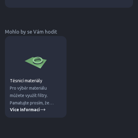
Mohlo by se Vám hodit
Těsnicí materiály
Pro výběr materiálu
můžete využít filtry.
Pamatujte prosím, že
Více informací
uvedené hodnoty jsou
orientační a jsou ovlivněny
dalšími faktory. Pro jistotu
správného výběrů nás