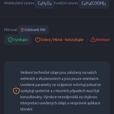
C
H
O
C
H
(COOH)
Molekulární vzorec
Funkční vzorec
8
6
4
6
4
2
Filtrovat
Odstranit filtr
Vynikající
Dobrá / Mírná - Konzultujte
Nedoporuč
Veškeré technické údaje jsou založeny na našich
měřeních a zkušenostech a jsou pouze orientační.
Uvedené parametry se vzájemně ovlivňují pokud se
vyskytují společně a v mezních případech musí být
konzultovány. Výrobce nezodpovídá za chybnou
interpretaci uvedených údajů a nesprávné aplikace
těsnění