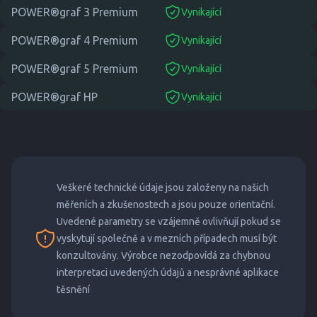
POWER®graf 3 Premium
Vynikající
suitable
POWER®graf 4 Premium
Vynikající
suitable
POWER®graf 5 Premium
Vynikající
suitable
POWER®graf HP
Vynikající
suitable
Veškeré technické údaje jsou založeny na našich
měřeních a zkušenostech a jsou pouze orientační.
Uvedené parametry se vzájemně ovlivňují pokud se
vyskytují společně a v mezních případech musí být
konzultovány. Výrobce nezodpovídá za chybnou
interpretaci uvedených údajů a nesprávné aplikace
těsnění