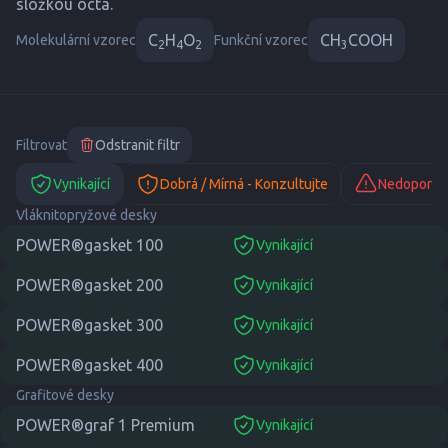
složkou octa.
C
H
O
CH
COOH
Molekulární vzorec
Funkční vzorec
2
4
2
3
Filtrovat
Odstranit filtr
Vynikající
Dobrá / Mírná - Konzultujte
Nedoporuč
Vláknitopryžové desky
POWER®gasket 100
Vynikající
suitable
POWER®gasket 200
Vynikající
suitable
POWER®gasket 300
Vynikající
suitable
POWER®gasket 400
Vynikající
suitable
Grafitové desky
POWER®graf 1 Premium
Vynikající
suitable