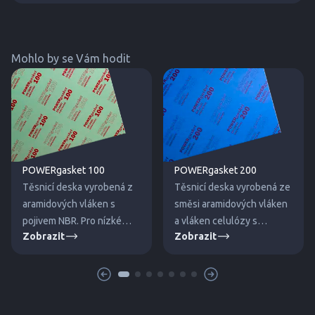
Mohlo by se Vám hodit
POWERgasket 100
POWERgasket 200
Těsnicí deska vyrobená z
Těsnicí deska vyrobená ze
aramidových vláken s
směsi aramidových vláken
pojivem NBR. Pro nízké
a vláken celulózy s
Zobrazit
Zobrazit
tlaky a teploty.
pojivem NBR. Pro střední
tlaky a teploty.