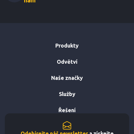
nám
Produkty
Odvětví
Naše značky
Služby
Řešení
Odebírejte náš newsletter
a získejte