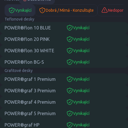
Vynikající
Dobrá / Mírná - Konzultujte
Nedoporuč
Teflonové desky
POWER®flon 10 BLUE
Vynikající
suitable
POWER®flon 20 PINK
Vynikající
suitable
POWER®flon 30 WHITE
Vynikající
suitable
POWER®flon BG-S
Vynikající
suitable
Grafitové desky
POWER®graf 1 Premium
Vynikající
suitable
POWER®graf 3 Premium
Vynikající
suitable
POWER®graf 4 Premium
Vynikající
suitable
POWER®graf 5 Premium
Vynikající
suitable
POWER®graf HP
Vynikající
suitable