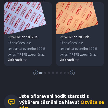
POWERflon 10 Blue
POWERflon 20 Pink
Těsnicí deska z
Těsnicí deska z
restrukturovaného 100%
restrukturovaného 100%
„virgin“ PTFE zpevněna
„virgin” PTFE zpevněna
Zobrazit
Zobrazit
dutými skleněnými
křemičitým plnivem proti
mikrokuličkami proti tečení
tečení za studena. Pro
za studena.
vysoké tlaky a teploty.
Jste připraveni hodit starosti s
výběrem těsnění za hlavu?
Ozvěte se