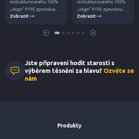
restrukturovaného 100%
restrukturovaného 100%
„virgin“ PTFE zpevněna
„virgin” PTFE zpevněna
Zobrazit
Zobrazit
dutými skleněnými
křemičitým plnivem proti
mikrokuličkami proti tečení
tečení za studena. Pro
za studena.
vysoké tlaky a teploty.
Jste připraveni hodit starosti s
výběrem těsnění za hlavu?
Ozvěte se
nám
Produkty