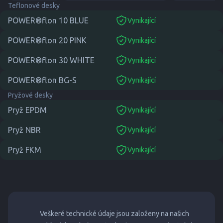
Teflonové desky
POWER®flon 10 BLUE
Vynikající
suitable
POWER®flon 20 PINK
Vynikající
suitable
POWER®flon 30 WHITE
Vynikající
suitable
POWER®flon BG-S
Vynikající
suitable
Pryžové desky
Pryž EPDM
Vynikající
suitable
Pryž NBR
Vynikající
suitable
Pryž FKM
Vynikající
suitable
Veškeré technické údaje jsou založeny na našich