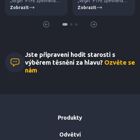
„virgin“ PTFE zpevněna
„virgin” PTFE zpevněna
Zobrazit
Zobrazit
dutými skleněnými
křemičitým plnivem proti
mikrokuličkami proti tečení
tečení za studena. Pro
za studena.
vysoké tlaky a teploty.
Jste připraveni hodit starosti s
výběrem těsnění za hlavu?
Ozvěte se
nám
Produkty
Odvětví