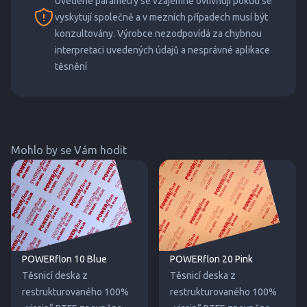
Uvedené parametry se vzájemně ovlivňují pokud se
vyskytují společně a v mezních případech musí být
konzultovány. Výrobce nezodpovídá za chybnou
interpretaci uvedených údajů a nesprávné aplikace
těsnění
Mohlo by se Vám hodit
POWERflon 10 Blue
POWERflon 20 Pink
Těsnicí deska z
Těsnicí deska z
restrukturovaného 100%
restrukturovaného 100%