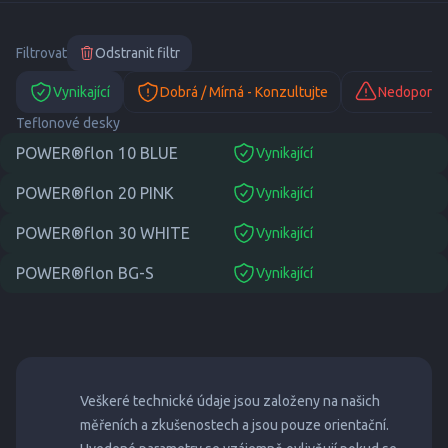
Filtrovat
Odstranit filtr
Vynikající
Dobrá / Mírná - Konzultujte
Nedoporuč
Teflonové desky
POWER®flon 10 BLUE
Vynikající
suitable
POWER®flon 20 PINK
Vynikající
suitable
POWER®flon 30 WHITE
Vynikající
suitable
POWER®flon BG-S
Vynikající
suitable
Veškeré technické údaje jsou založeny na našich
měřeních a zkušenostech a jsou pouze orientační.