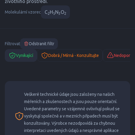
životního prostředí.
C
H
N
O
Molekulární vzorec
2
5
3
2
Filtrovat
Odstranit filtr
Vynikající
Dobrá / Mírná - Konzultujte
Nedoporuč
Veškeré technické údaje jsou založeny na našich
měřeních a zkušenostech a jsou pouze orientační.
Uvedené parametry se vzájemně ovlivňují pokud se
vyskytují společně a v mezních případech musí být
konzultovány. Výrobce nezodpovídá za chybnou
interpretaci uvedených údajů a nesprávné aplikace