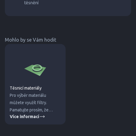
těsnění
Mohlo by se Vám hodit
Těsnicí materiály
Pro výběr materiálu
můžete využít filtry.
Pamatujte prosím, že
Více informací
uvedené hodnoty jsou
orientační a jsou ovlivněny
dalšími faktory. Pro jistotu