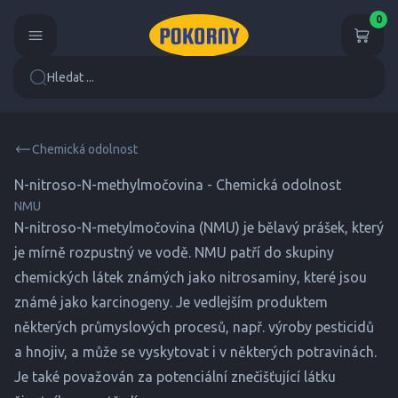
0
Hledat ...
Chemická odolnost
N-nitroso-N-methylmočovina - Chemická odolnost
NMU
N-nitroso-N-metylmočovina (NMU) je bělavý prášek, který
je mírně rozpustný ve vodě. NMU patří do skupiny
chemických látek známých jako nitrosaminy, které jsou
známé jako karcinogeny. Je vedlejším produktem
některých průmyslových procesů, např. výroby pesticidů
a hnojiv, a může se vyskytovat i v některých potravinách.
Je také považován za potenciální znečišťující látku