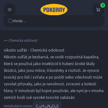
0
Hledat ...
Chemická odolnost
nikotin sulfát - Chemická odolnost
Nikotin sulfát je bezbarvá, ve vodě rozpustná kapalina,
která se používá jako insekticid k hubení široké škály
škůdců, jako jsou mšice, třásněnky a roztoči. Je vysoce
toxický pro lidi i zvířata a po požití nebo vdechnutí může
vyvolat příznaky, jako je nevolnost, zvracení a bolesti
hlavy. V minulosti byl hojně používán, ale nyní je v mnoha
zemích kvůli své vysoké toxicitě zakázán.
C
H
N
O
S
Molekulární vzorec
20
30
4
4