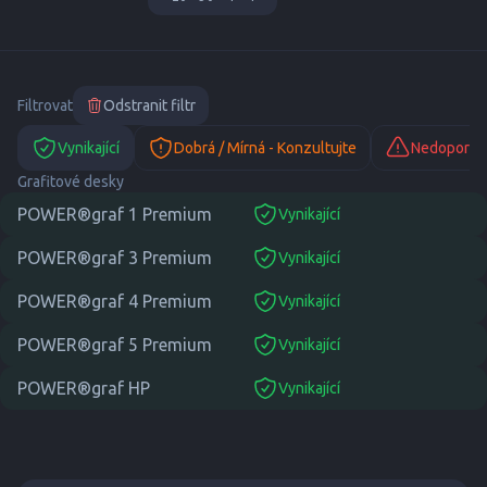
Filtrovat
Odstranit filtr
Vynikající
Dobrá / Mírná - Konzultujte
Nedoporuč
Grafitové desky
POWER®graf 1 Premium
Vynikající
suitable
POWER®graf 3 Premium
Vynikající
suitable
POWER®graf 4 Premium
Vynikající
suitable
POWER®graf 5 Premium
Vynikající
suitable
POWER®graf HP
Vynikající
suitable