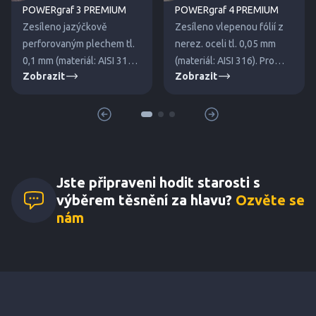
POWERgraf 3 PREMIUM
POWERgraf 4 PREMIUM
Zesíleno jazýčkově
Zesíleno vlepenou fólií z
perforovaným plechem tl.
nerez. oceli tl. 0,05 mm
0,1 mm (materiál: AISI 316).
(materiál: AISI 316). Pro
Zobrazit
Zobrazit
Pro střední a vyšší tlaky.
nízké a střední tlaky.
Jste připraveni hodit starosti s
výběrem těsnění za hlavu?
Ozvěte se
nám