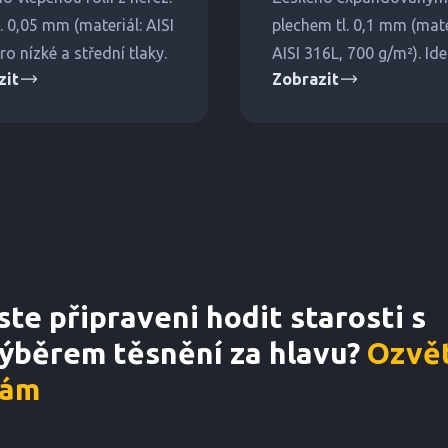
l. 0,05 mm (materiál: AISI
plechem tl. 0,1 mm (mate
ro nízké a střední tlaky.
AISI 316L, 700 g/m²). Ide
zit
Zobrazit
těsnění na velké změny t
ste připraveni hodit starosti s
ýběrem těsnění za hlavu?
Ozvět
ám