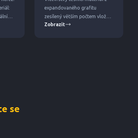
riál:
expandovaného grafitu
ální
zesílený větším počtem vložek
Zobrazit
laků.
bez použití lepidel. Vhodné pro
vyšší tlaky a teploty.
e se