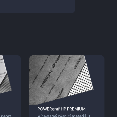
POWERgraf HP PREMIUM
nerez.
Vícevrstvý těsnicí materiál z