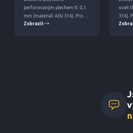
perforovaným plechem tl. 0,1
oceli t
mm (materiál: AISI 316). Pro
316). P
Zobrazit
Zobra
střední a vyšší tlaky.
J
v
n