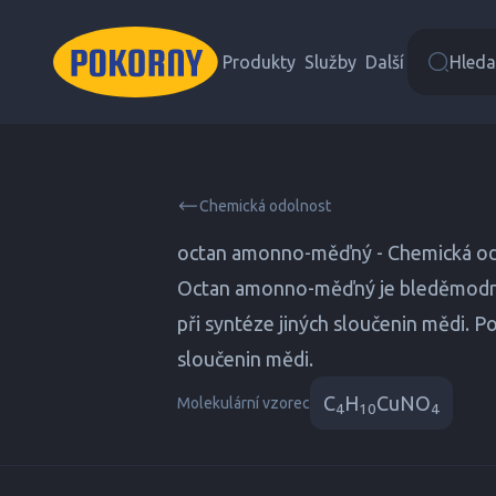
Produkty
Služby
Další
Hledat
Chemická odolnost
octan amonno-měďný - Chemická o
Octan amonno-měďný je bleděmodrá kr
při syntéze jiných sloučenin mědi. Po
sloučenin mědi.
C
H
CuNO
Molekulární vzorec
4
10
4