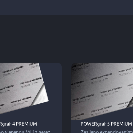
graf 4 PREMIUM
POWERgraf 5 PREMIUM
no vlepenou fólií z nerez.
Zesíleno expandovaným 