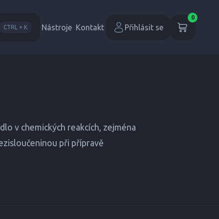
0
Nástroje
Kontakt
Přihlásit se
CTRL + K
dlo v chemických reakcích, zejména
mezisloučeninou při přípravě