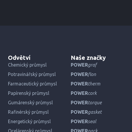
Odvětví
Naše značky
Chemický průmysl
POWER
graf
Potravinářský průmysl
POWER
flon
Farmaceutický průmysl
POWER
therm
Papírenský průmysl
POWER
cork
Gumárenský průmysl
POWER
torque
Rafinérský průmysl
POWER
gasket
Energetický průmysl
POWER
seal
Ocelárenský průmysl
POWER
pack