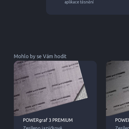
aplikace těsnění
Mohlo by se Vám hodit
POWERgraf 3 PREMIUM
POWER
Zesíleno jazýčkově
Zesíle