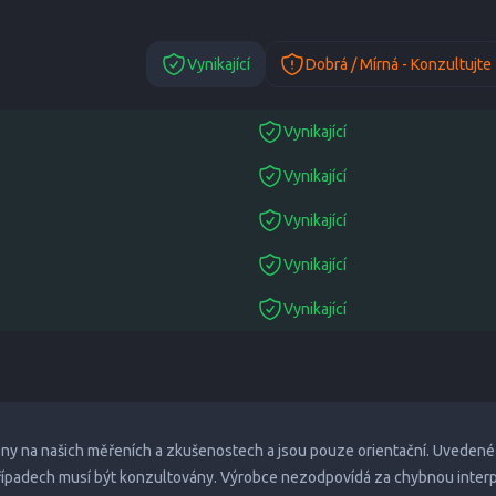
Vynikající
Dobrá / Mírná - Konzultujte
Vynikající
suitable
Vynikající
suitable
Vynikající
suitable
Vynikající
suitable
Vynikající
suitable
eny na našich měřeních a zkušenostech a jsou pouze orientační. Uvedené
případech musí být konzultovány. Výrobce nezodpovídá za chybnou inter