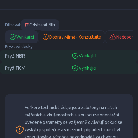
Filtrovat
Odstranit filtr
Vynikající
Dobrá / Mírná - Konzultujte
Nedoporuč
Pryžové desky
Pryž NBR
Vynikající
suitable
Pryž FKM
Vynikající
suitable
Veškeré technické údaje jsou založeny na našich
měřeních a zkušenostech a jsou pouze orientační.
Uvedené parametry se vzájemně ovlivňují pokud se
vyskytují společně a v mezních případech musí být
konzultovány. Výrobce nezodpovídá za chybnou