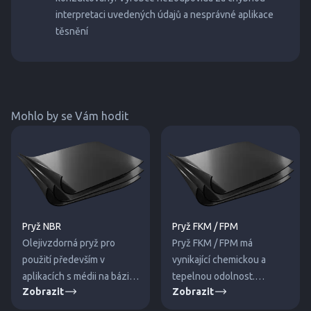
interpretaci uvedených údajů a nesprávné aplikace
těsnění
Mohlo by se Vám hodit
Pryž NBR
Pryž FKM / FPM
Olejivzdorná pryž pro
Pryž FKM / FPM má
použití především v
vynikající chemickou a
aplikacích s médii na bázi
tepelnou odolnost.
Zobrazit
Zobrazit
minerálních olejů.
Používá se v aplikacích na
bázi minerálních olejů a