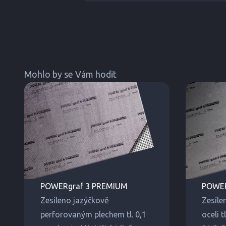
Mohlo by se Vám hodit
POWERgraf 3 PREMIUM
POWER
Zesíleno jazýčkově
Zesíle
perforovaným plechem tl. 0,1
oceli t