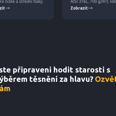
ro nízké a střední tlaky.
AISI 316L, 700 g/m²). Ide
zit
Zobrazit
těsnění na velké změny t
ste připraveni hodit starosti s
ýběrem těsnění za hlavu?
Ozvět
ám