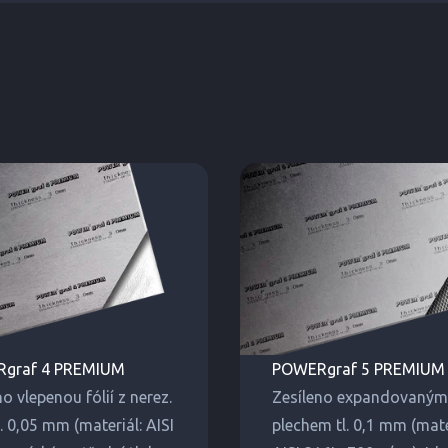
graf 4 PREMIUM
POWERgraf 5 PREMIUM
no vlepenou fólií z nerez.
Zesíleno expandovaným 
l. 0,05 mm (materiál: AISI
plechem tl. 0,1 mm (mate