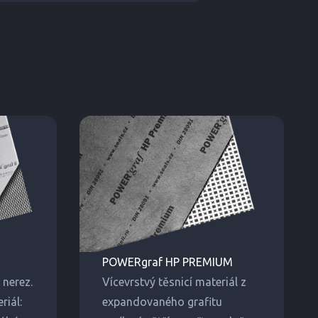
POWERgraf HP PREMIUM
nerez.
Vícevrstvý těsnicí materiál z
riál:
expandovaného grafitu