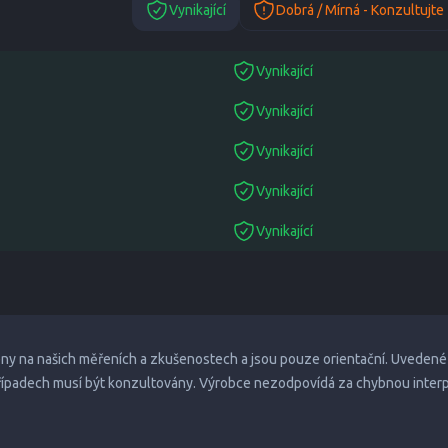
Vynikající
Dobrá / Mírná - Konzultujte
Vynikající
suitable
Vynikající
suitable
Vynikající
suitable
Vynikající
suitable
Vynikající
suitable
eny na našich měřeních a zkušenostech a jsou pouze orientační. Uvedené
případech musí být konzultovány. Výrobce nezodpovídá za chybnou inter