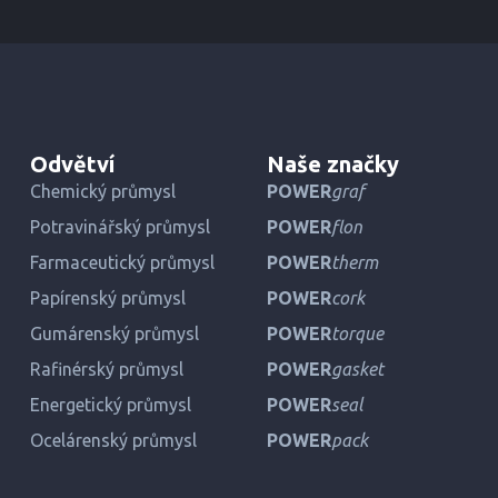
Odvětví
Naše značky
Chemický průmysl
POWER
graf
Potravinářský průmysl
POWER
flon
Farmaceutický průmysl
POWER
therm
Papírenský průmysl
POWER
cork
Gumárenský průmysl
POWER
torque
Rafinérský průmysl
POWER
gasket
Energetický průmysl
POWER
seal
Ocelárenský průmysl
POWER
pack