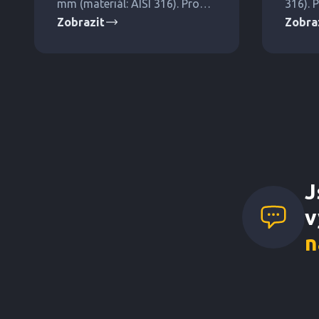
mm (materiál: AISI 316). Pro
316). P
Zobrazit
Zobra
střední a vyšší tlaky.
J
v
n