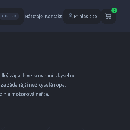
0
Nástroje
Kontakt
Přihlásit se
CTRL + K
adký zápach ve srovnání s kyselou
za žádanější než kyselá ropa,
nzin a motorová nafta.