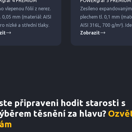
graf 4 PREMIUM
POWERgraf 5 PREMIUM
no vlepenou fólií z nerez.
Zesíleno expandovaným 
l. 0,05 mm (materiál: AISI
plechem tl. 0,1 mm (mate
ro nízké a střední tlaky.
AISI 316L, 700 g/m²). Ide
zit
Zobrazit
těsnění na velké změny t
ste připraveni hodit starosti s
ýběrem těsnění za hlavu?
Ozvět
ám