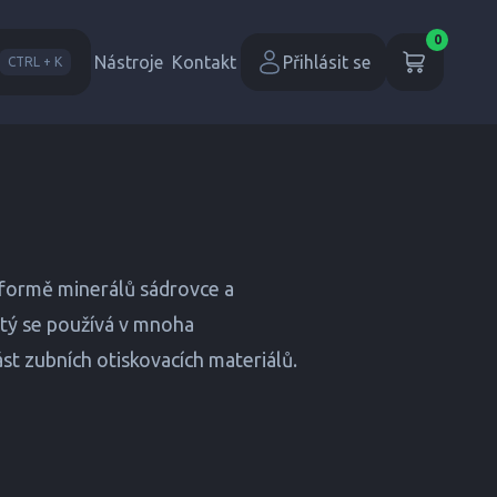
0
Nástroje
Kontakt
Přihlásit se
CTRL + K
e formě minerálů sádrovce a
atý se používá v mnoha
ást zubních otiskovacích materiálů.