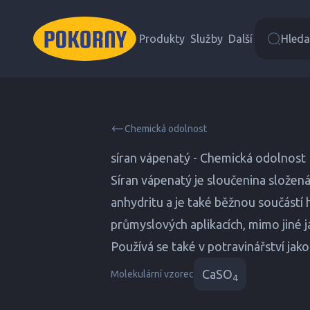
Produkty
Služby
Další
Hledat
Chemická odolnost
síran vápenatý - Chemická odolnost
Síran vápenatý je sloučenina složená
anhydritu a je také běžnou součástí
průmyslových aplikacích, mimo jiné j
Používá se také v potravinářství jako
CaSO
Molekulární vzorec
4