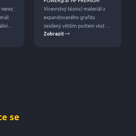
POWERgraf HP PREMIUM
nerez.
Vícevrstvý těsnicí materiál z
riál:
expandovaného grafitu
ální
zesílený větším počtem vložek
Zobrazit
laků.
bez použití lepidel. Vhodné pro
vyšší tlaky a teploty.
e se