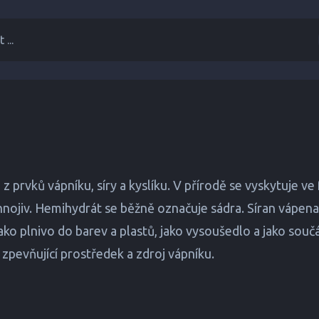
 ...
 z prvků vápníku, síry a kyslíku. V přírodě se vyskytuje v
 hnojiv. Hemihydrát se běžně označuje sádra. Síran vápen
ako plnivo do barev a plastů, jako vysoušedlo a jako souč
 zpevňující prostředek a zdroj vápníku.