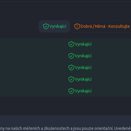
Vynikající
Dobrá / Mírná - Konzultujte
Vynikající
suitable
Vynikající
suitable
Vynikající
suitable
Vynikající
suitable
Vynikající
suitable
eny na našich měřeních a zkušenostech a jsou pouze orientační. Uvedené