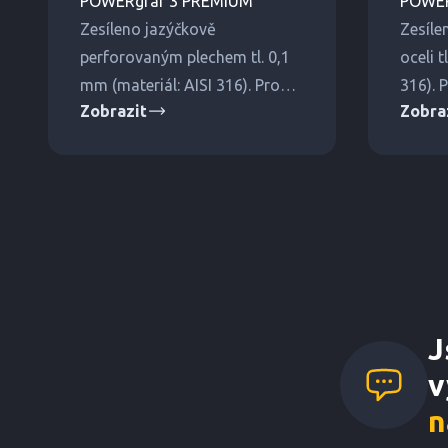
POWERgraf 3 PREMIUM
POWER
Zesíleno jazýčkově
Zesíle
perforovaným plechem tl. 0,1
oceli t
mm (materiál: AISI 316). Pro
316). P
Zobrazit
Zobra
střední a vyšší tlaky.
J
v
n