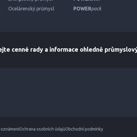
Ocelárenský průmysl
POWER
pack
ejte cenné rady a informace ohledně průmyslov
 oznámení
Ochrana osobních údajů
Obchodní podmínky