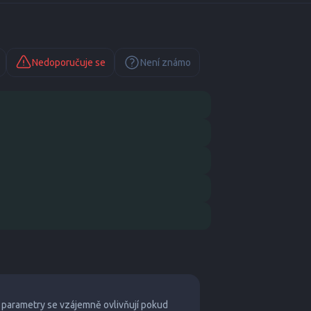
Nedoporučuje se
Není známo
 parametry se vzájemně ovlivňují pokud