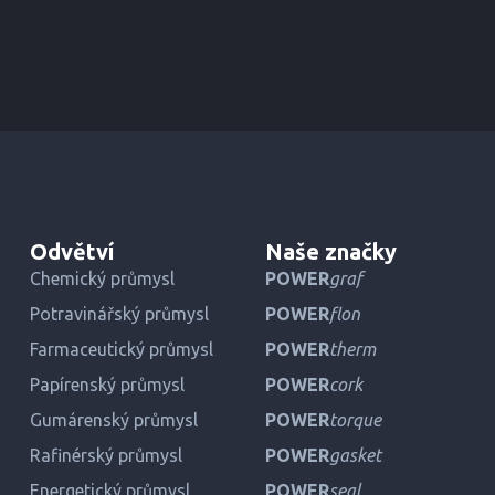
Odvětví
Naše značky
Chemický průmysl
POWER
graf
Potravinářský průmysl
POWER
flon
Farmaceutický průmysl
POWER
therm
Papírenský průmysl
POWER
cork
Gumárenský průmysl
POWER
torque
Rafinérský průmysl
POWER
gasket
Energetický průmysl
POWER
seal