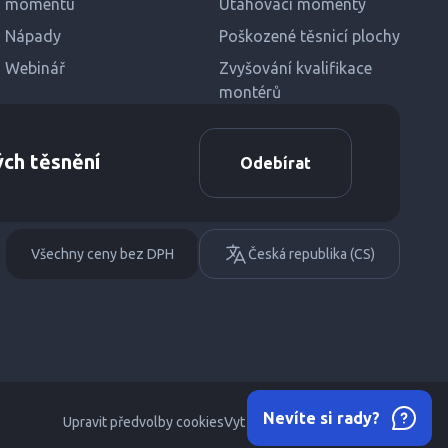
momentu
Utahovací momenty
Nápady
Poškozené těsnicí plochy
Webinář
Zvyšování kvalifikace
montérů
ých těsnění
Odebírat
Všechny ceny bez DPH
Česká republika (CS)
Nevíte si rady?
Upravit předvolby cookies
Vytvořeno
servisdesign