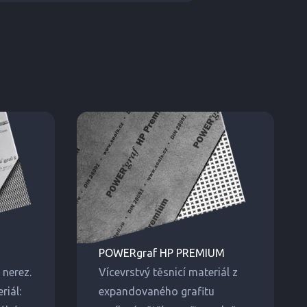
POWERgraf HP PREMIUM
nerez.
Vícevrstvý těsnicí materiál z
riál:
expandovaného grafitu