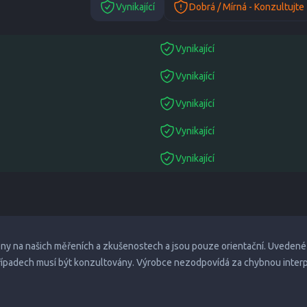
Vynikající
Dobrá / Mírná - Konzultujte
Vynikající
suitable
Vynikající
suitable
Vynikající
suitable
Vynikající
suitable
Vynikající
suitable
eny na našich měřeních a zkušenostech a jsou pouze orientační. Uvedené
případech musí být konzultovány. Výrobce nezodpovídá za chybnou inter