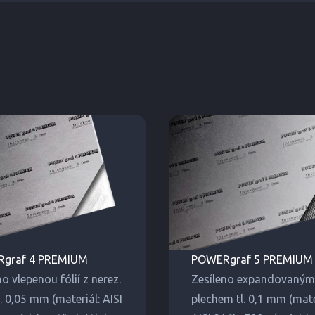
graf 4 PREMIUM
POWERgraf 5 PREMIUM
no vlepenou fólií z nerez.
Zesíleno expandovaným 
l. 0,05 mm (materiál: AISI
plechem tl. 0,1 mm (mate