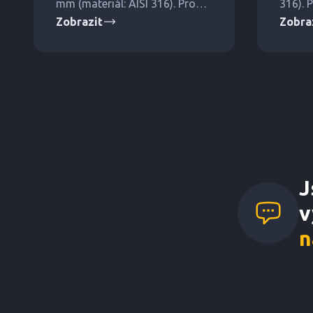
mm (materiál: AISI 316). Pro
316). P
Zobrazit
Zobra
střední a vyšší tlaky.
J
v
n