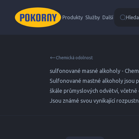
Produkty
Služby
Další
Hledat
Chemická odolnost
sulfonované masné alkoholy - Chem
Sulfonované mastné alkoholy jsou pov
škále průmyslových odvětví, včetně d
Jsou známé svou vynikající rozpustn