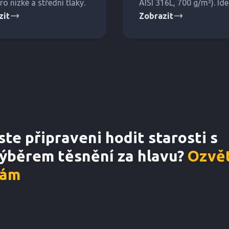
ro nízké a střední tlaky.
AISI 316L, 700 g/m²). Ide
zit
Zobrazit
těsnění na velké změny t
ste připraveni hodit starosti s
ýběrem těsnění za hlavu?
Ozvět
ám