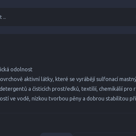
 ...
ická odolnost
rchově aktivní látky, které se vyrábějí sulfonací mastnýc
etergentů a čisticích prostředků, textilií, chemikálií pro
ostí ve vodě, nízkou tvorbou pěny a dobrou stabilitou př