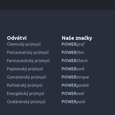
Odvětví
Naše značky
Chemický průmysl
POWER
graf
Potravinářský průmysl
POWER
flon
Farmaceutický průmysl
POWER
therm
Papírenský průmysl
POWER
cork
Gumárenský průmysl
POWER
torque
Rafinérský průmysl
POWER
gasket
Energetický průmysl
POWER
seal
Ocelárenský průmysl
POWER
pack