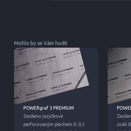
Mohlo by se Vám hodit
POWERgraf 3 PREMIUM
POWER
Zesíleno jazýčkově
Zesíle
perforovaným plechem tl. 0,1
oceli t