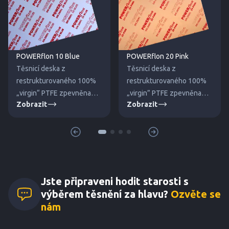
POWERflon 10 Blue
POWERflon 20 Pink
Těsnicí deska z
Těsnicí deska z
restrukturovaného 100%
restrukturovaného 100%
„virgin“ PTFE zpevněna
„virgin” PTFE zpevněna
Zobrazit
Zobrazit
dutými skleněnými
křemičitým plnivem proti
mikrokuličkami proti tečení
tečení za studena. Pro
za studena.
vysoké tlaky a teploty.
Jste připraveni hodit starosti s
výběrem těsnění za hlavu?
Ozvěte se
nám