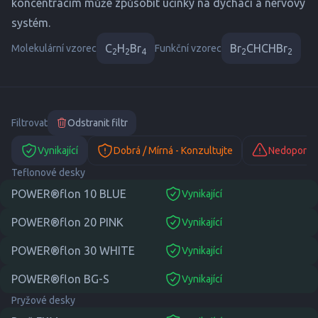
koncentracím může způsobit účinky na dýchací a nervový
systém.
C
H
Br
Br
CHCHBr
Molekulární vzorec
Funkční vzorec
2
2
4
2
2
Filtrovat
Odstranit filtr
Vynikající
Dobrá / Mírná - Konzultujte
Nedoporuč
Teflonové desky
POWER®flon 10 BLUE
Vynikající
suitable
POWER®flon 20 PINK
Vynikající
suitable
POWER®flon 30 WHITE
Vynikající
suitable
POWER®flon BG-S
Vynikající
suitable
Pryžové desky