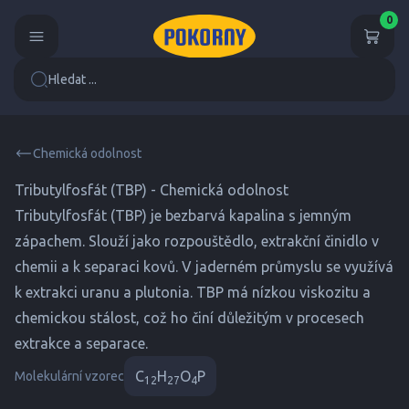
0
Hledat ...
Chemická odolnost
Tributylfosfát (TBP) - Chemická odolnost
Tributylfosfát (TBP) je bezbarvá kapalina s jemným
zápachem. Slouží jako rozpouštědlo, extrakční činidlo v
chemii a k separaci kovů. V jaderném průmyslu se využívá
k extrakci uranu a plutonia. TBP má nízkou viskozitu a
chemickou stálost, což ho činí důležitým v procesech
extrakce a separace.
C
H
O
P
Molekulární vzorec
12
27
4