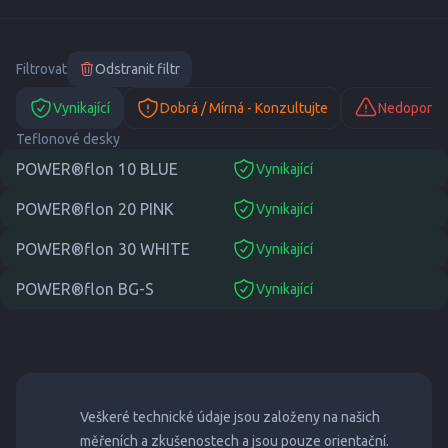
Filtrovat
Odstranit filtr
Vynikající
Dobrá / Mírná - Konzultujte
Nedoporuč
Teflonové desky
POWER®flon 10 BLUE
Vynikající
suitable
POWER®flon 20 PINK
Vynikající
suitable
POWER®flon 30 WHITE
Vynikající
suitable
POWER®flon BG-S
Vynikající
suitable
Veškeré technické údaje jsou založeny na našich
měřeních a zkušenostech a jsou pouze orientační.