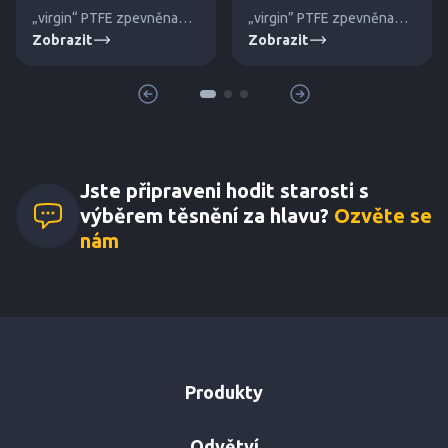
„virgin“ PTFE zpevněna
„virgin” PTFE zpevněna
Zobrazit
Zobrazit
dutými skleněnými
křemičitým plnivem proti
mikrokuličkami proti tečení
tečení za studena. Pro
za studena.
vysoké tlaky a teploty.
Jste připraveni hodit starosti s
výběrem těsnění za hlavu?
Ozvěte se
nám
Produkty
Odvětví