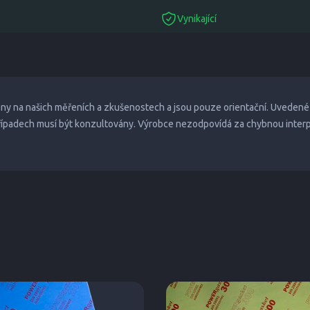
Vynikající
suitable
eny na našich měřeních a zkušenostech a jsou pouze orientační. Uvedené
případech musí být konzultovány. Výrobce nezodpovídá za chybnou inter