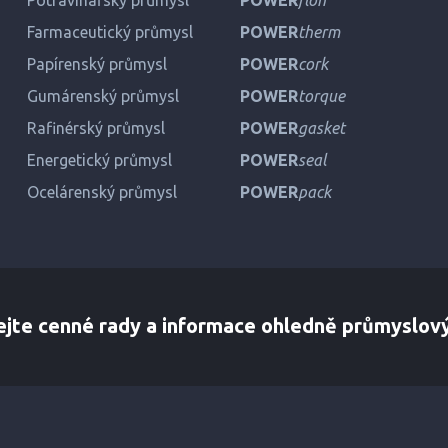
Potravinářský průmysl
POWER
flon
Farmaceutický průmysl
POWER
therm
Papírenský průmysl
POWER
cork
Gumárenský průmysl
POWER
torque
Rafinérský průmysl
POWER
gasket
Energetický průmysl
POWER
seal
Ocelárenský průmysl
POWER
pack
ejte cenné rady a informace ohledně průmyslov