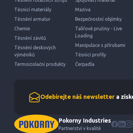
Těsnění rotačních strojů
Spojovací materiál
Těsnicí materiály
Maziva
Těsnění armatur
Bezpečnostní objímky
Chemie
Talířové pružiny - Live
Loading
Těsnění závitů
Manipulace s přírubami
Těsnění deskových
výměníků
Těsnicí profily
Termoizolační produkty
Čerpadla
Odebírejte náš newsletter
a získ
Pokorny Industries
Partnerství v kvalitě