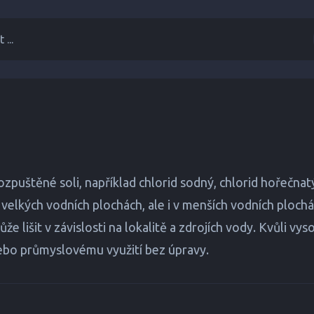
 ...
ozpuštěné soli, například chlorid sodný, chlorid hořečnat
velkých vodních plochách, ale i v menších vodních plochách
e lišit v závislosti na lokalitě a zdrojích vody. Kvůli v
nebo průmyslovému využití bez úpravy.