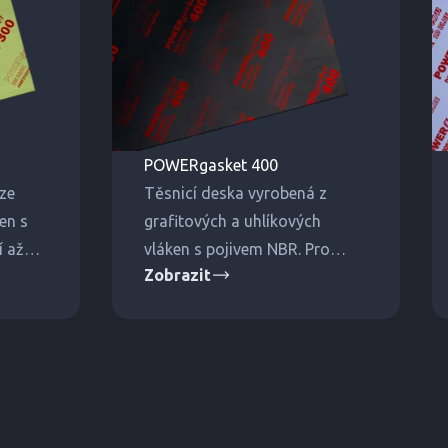
POWERgasket 400
ze
Těsnicí deska vyrobená z
en s
grafitových a uhlíkových
í až
vláken s pojivem NBR. Pro
Zobrazit
nejvyšší tlaky a teploty.