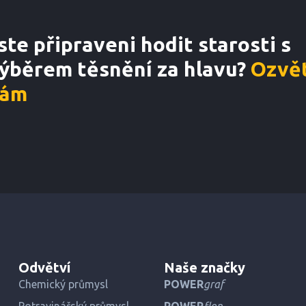
ste připraveni hodit starosti s
ýběrem těsnění za hlavu?
Ozvět
ám
Odvětví
Naše značky
Chemický průmysl
POWER
graf