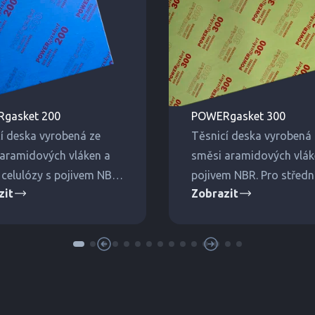
gasket 200
POWERgasket 300
í deska vyrobená ze
Těsnicí deska vyrobená 
aramidových vláken a
směsi aramidových vlák
 celulózy s pojivem NBR.
pojivem NBR. Pro středn
zit
Zobrazit
ední tlaky a teploty.
vysoké tlaky a teploty.