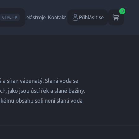
0
Nástroje
Kontakt
Přihlásit se
CTRL + K
ý a síran vápenatý. Slaná voda se
, jako jsou ústí řek a slané bažiny.
ysokému obsahu soli není slaná voda