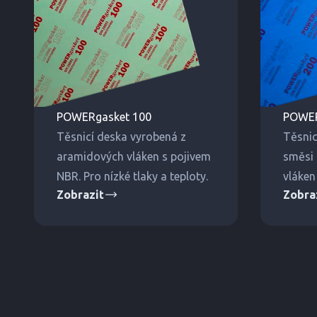
POWERgasket 100
POWER
Těsnicí deska vyrobená z
Těsnic
aramidových vláken s pojivem
směsi 
NBR. Pro nízké tlaky a teploty.
vláken
Zobrazit
Zobra
Pro stř