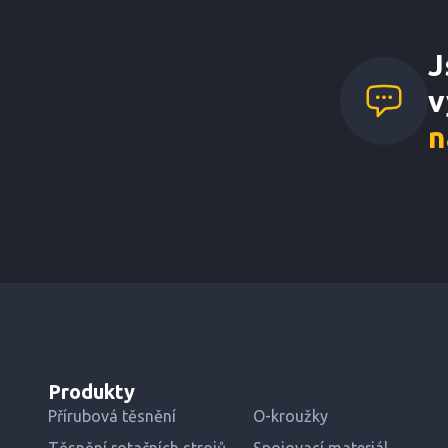
J
v
n
Produkty
Přírubová těsnění
O-kroužky