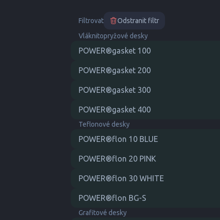
Filtrovat
Odstranit filtr
Vláknitopryžové desky
POWER®gasket 100
POWER®gasket 200
POWER®gasket 300
POWER®gasket 400
Teflonové desky
POWER®flon 10 BLUE
POWER®flon 20 PINK
POWER®flon 30 WHITE
POWER®flon BG-S
Grafitové desky