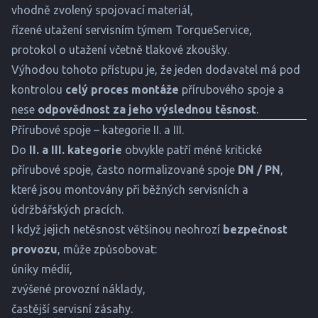
vhodně zvolený spojovací materiál,
řízené utažení servisním týmem TorqueService,
protokol o utažení včetně tlakové zkoušky.
Výhodou tohoto přístupu je, že jeden dodavatel má pod
kontrolou
celý proces montáže
přírubového spoje a
nese
odpovědnost za jeho výslednou těsnost
.
Přírubové spoje – kategorie II. a III.
Do
II. a III. kategorie
obvykle patří méně kritické
přírubové spoje, často normalizované spoje
DN / PN
,
které jsou montovány při běžných servisních a
údržbářských pracích.
I když jejich netěsnost většinou neohrozí
bezpečnost
provozu
, může způsobovat:
úniky médií,
zvýšené provozní náklady,
častější servisní zásahy.