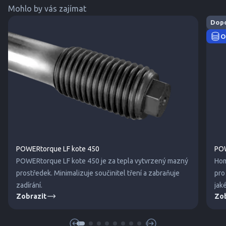
Mohlo by vás zajímat
Dop
O
POWERtorque LF kote 450
POW
POWERtorque LF kote 450 je za tepla vytvrzený mazný
Hom
prostředek. Minimalizuje součinitel tření a zabraňuje
pro
zadírání.
jak
Zobrazit
Zob
mat